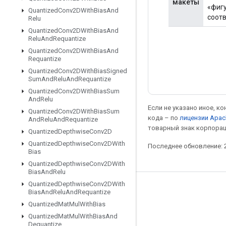
макеты
«фигу
Quantized
Conv2DWith
Bias
And
соот
Relu
Quantized
Conv2DWith
Bias
And
Relu
And
Requantize
Quantized
Conv2DWith
Bias
And
Requantize
Quantized
Conv2DWith
Bias
Signed
Sum
And
Relu
And
Requantize
Quantized
Conv2DWith
Bias
Sum
And
Relu
Если не указано иное, к
Quantized
Conv2DWith
Bias
Sum
кода – по
лицензии Apac
And
Relu
And
Requantize
товарный знак корпорац
Quantized
Depthwise
Conv2D
Quantized
Depthwise
Conv2DWith
Последнее обновление: 2
Bias
Quantized
Depthwise
Conv2DWith
Bias
And
Relu
Quantized
Depthwise
Conv2DWith
Мы в социальных сетях
Bias
And
Relu
And
Requantize
Quantized
Mat
Mul
With
Bias
Блог
Quantized
Mat
Mul
With
Bias
And
Форум
Dequantize