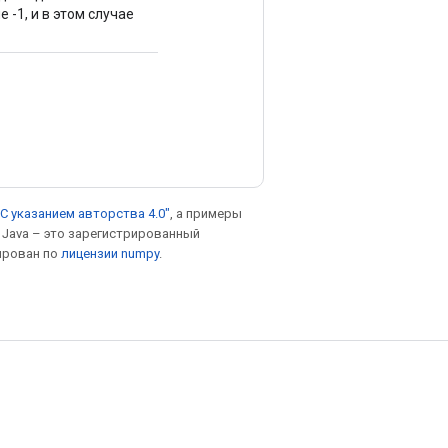
-1, и в этом случае
С указанием авторства 4.0"
, а примеры
. Java – это зарегистрированный
ирован по
лицензии numpy
.