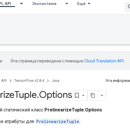
I, API
Экосистема
Ещё
Эта страница переведена с помощью
Cloud Translation API
.
, API
TensorFlow v2.8.4
Java
Эта информац
rize
Tuple
.
Options
 статический класс
PrelinearizeTuple.Options
е атрибуты для
PrelinearizeTuple