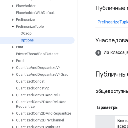
Placeholder
Публичные 
Placeholder
With
Default
Prelinearize
PrelinearizeTupl
Prelinearize
Tuple
Обзор
Унаследова
Options
Print
Из класса ja
Private
Thread
Pool
Dataset
Prod
Quantize
And
Dequantize
V4
Публичны
Quantize
And
Dequantize
V4Grad
Quantized
Concat
Quantized
Concat
V2
общедоступн
Quantized
Conv2DAnd
Relu
Quantized
Conv2DAnd
Relu
And
Requantize
Параметры
Quantized
Conv2DAnd
Requantize
Quantized
Conv2DPer
Channel
Вект
всех 
Quantized
Conv2DWith
Bias