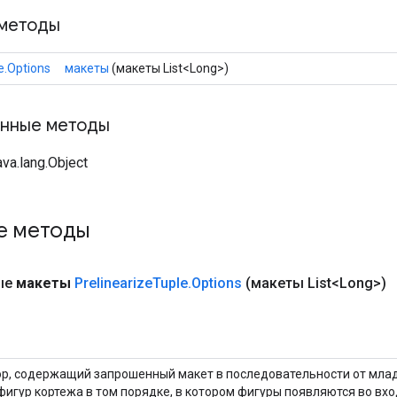
методы
e.Options
макеты
(макеты List<Long>)
нные методы
va.lang.Object
е методы
ые
макеты
Prelinearize
Tuple
.
Options
(макеты List<Long>)
ор, содержащий запрошенный макет в последовательности от мла
фигур кортежа в том порядке, в котором фигуры появляются во вх