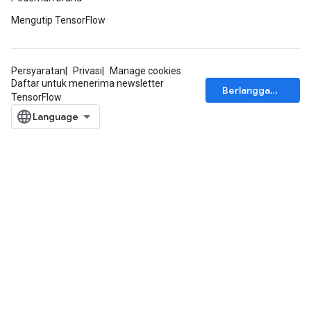
Mengutip TensorFlow
rs
eters
ntumParameters
Persyaratan
Privasi
Manage cookies
ters
Daftar untuk menerima newsletter
Berlangganan
TensorFlow
ropParameters
s
atorParameters
ghtParameters
meters
adParameters
rameters
eters
ientDescentParameters