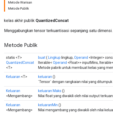
Metode Warisan
Metode Publik
ize
kelas akhir publik
QuantizedConcat
Menggabungkan tensor terkuantisasi sepanjang satu dimensi.
Metode Publik
Requantize
ize
statis <T>
buat
(
Lingkup
lingkup,
Operand
<Integer> conc
AndReluAndRequantize
QuantizedConcat
Iterable<
Operand
<Float>> inputMins, Iterable
u
<T>
Metode pabrik untuk membuat kelas yang mem
uAndRequantize
Keluaran
<T>
keluaran
()
`Tensor` dengan rangkaian nilai yang ditumpuk
AndRelu
Keluaran
keluaran Maks
()
<Mengambang>
Nilai float yang diwakili oleh nilai output terk
AndReluAndRequantize
Keluaran
keluaranMin
()
ize
<Mengambang>
Nilai mengambang yang diwakili oleh nilai kelu