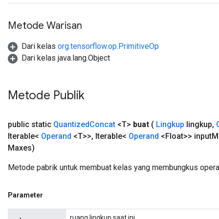
Requantize
Metode Warisan
ize
Dari kelas
org.tensorflow.op.PrimitiveOp
Dari kelas java.lang.Object
Metode Publik
public static
Quantized
Concat
<T>
buat
(
Lingkup
lingkup
,
Iterable<
Operand
<T>>
,
Iterable<
Operand
<Float>> input
M
Maxes)
Metode pabrik untuk membuat kelas yang membungkus operas
Parameter
ruang lingkup saat ini