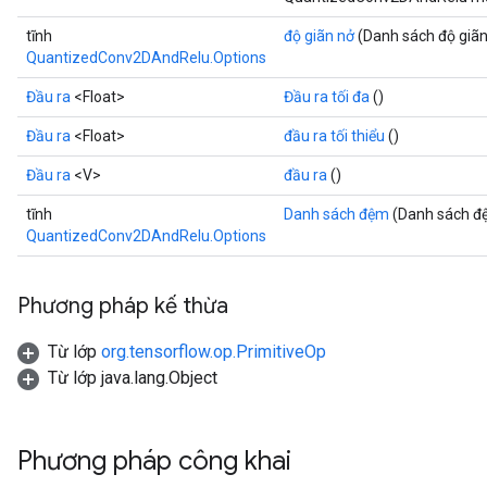
Requantize
ize
tĩnh
độ giãn nở
(Danh sách độ giã
QuantizedConv2DAndRelu.Options
Đầu ra
<Float>
Đầu ra tối đa
()
Đầu ra
<Float>
đầu ra tối thiểu
()
Đầu ra
<V>
đầu ra
()
tĩnh
Danh sách đệm
(Danh sách đ
QuantizedConv2DAndRelu.Options
Phương pháp kế thừa
Từ lớp
org.tensorflow.op.PrimitiveOp
Từ lớp java.lang.Object
Phương pháp công khai