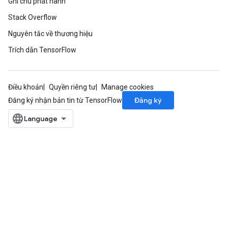
Ghi chú phát hành
rs
Stack Overflow
eters
Nguyên tắc về thương hiệu
ntumParameters
ters
Trích dẫn TensorFlow
ropParameters
s
atorParameters
Điều khoản
Quyền riêng tư
Manage cookies
ghtParameters
Đăng ký
Đăng ký nhận bản tin từ TensorFlow
meters
adParameters
rameters
eters
ientDescentParameters