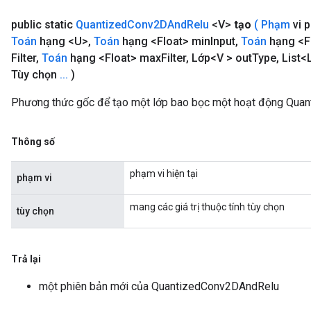
public static
Quantized
Conv2DAnd
Relu
<V>
tạo
(
Phạm
vi 
Toán
hạng <U>
,
Toán
hạng <Float> min
Input
,
Toán
hạng <F
Filter
,
Toán
hạng <Float> max
Filter
,
Lớp<V > out
Type
,
List<
Tùy chọn
.
.
.
)
Phương thức gốc để tạo một lớp bao bọc một hoạt động Qua
Thông số
phạm vi hiện tại
phạm vi
mang các giá trị thuộc tính tùy chọn
tùy chọn
Trả lại
một phiên bản mới của QuantizedConv2DAndRelu