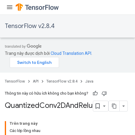
TensorFlow v2.8.4
Trang này được dịch bởi
Cloud Translation API
.
TensorFlow
API
TensorFlow v2.8.4
Java
Thông tin này có hữu ích không cho bạn không?
Quantized
Conv2DAnd
Relu
Trên trang này
Các lớp lồng nhau