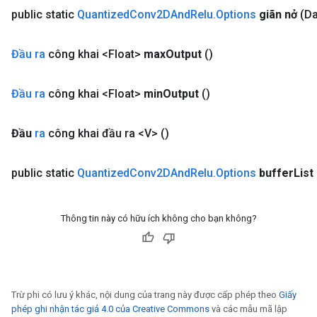
public static
Quantized
Conv2DAnd
Relu
.
Options
giãn nở
(Da
Đầu ra
công khai <Float>
max
Output
()
Đầu ra
công khai <Float>
min
Output
()
Đầu
ra
công khai đầu ra <V>
()
public static
Quantized
Conv2DAnd
Relu
.
Options
buffer
List
Thông tin này có hữu ích không cho bạn không?
Trừ phi có lưu ý khác, nội dung của trang này được cấp phép theo
Giấy
phép ghi nhận tác giả 4.0 của Creative Commons
và các mẫu mã lập