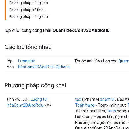
Phương pháp công khai
Phương pháp kế thừa
ize
Phương pháp công khai
lớp cuối cùng công khai
QuantizedConv2DAndRelu
Các lớp lồng nhau
Requantize
ize
Quan
lớp
Lượng tử
Thuộc tính tùy chọn cho
AndReluAndRequantize
học
hóaConv2DAndRelu.Options
u
uAndRequantize
Phương pháp công khai
AndRelu
tĩnh <V, T, U>
Lượng tử
tạo
( Phạm vi
phạm vi
, Đầu v
AndReluAndRequantize
hóaConv2DAndRelu
<V>
Toán hạng
<Float> minInput,
<Float> minFilter,
Toán
hạng <
List<Long > bước tiến, đệm ch
ize
Phương thức gốc để tạo một 
QuantizedConv2DAndRelu mớ