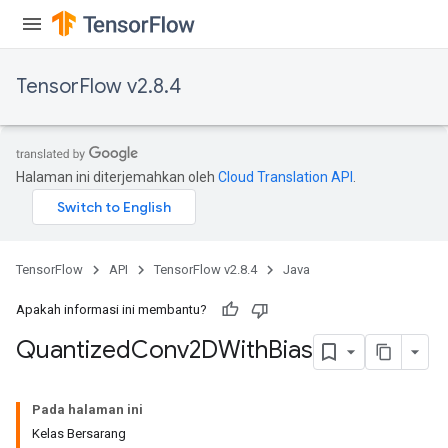
TensorFlow v2.8.4
Halaman ini diterjemahkan oleh
Cloud Translation API
.
TensorFlow
API
TensorFlow v2.8.4
Java
Apakah informasi ini membantu?
Quantized
Conv2DWith
Bias
ize
Pada halaman ini
Kelas Bersarang