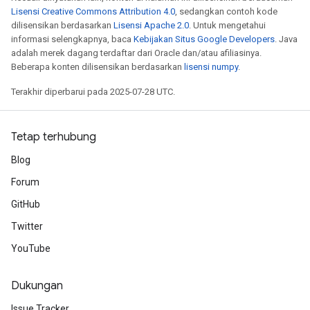
Lisensi Creative Commons Attribution 4.0
, sedangkan contoh kode
dilisensikan berdasarkan
Lisensi Apache 2.0
. Untuk mengetahui
informasi selengkapnya, baca
Kebijakan Situs Google Developers
. Java
adalah merek dagang terdaftar dari Oracle dan/atau afiliasinya.
Beberapa konten dilisensikan berdasarkan
lisensi numpy
.
Terakhir diperbarui pada 2025-07-28 UTC.
Tetap terhubung
Blog
Forum
m
GitHub
Twitter
YouTube
rs
eters
Dukungan
ntumParameters
Issue Tracker
ters