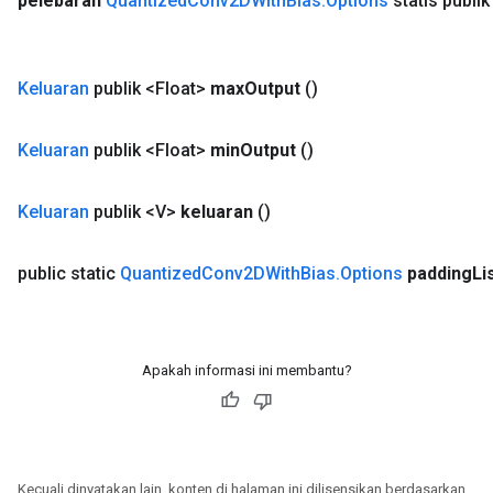
pelebaran
Quantized
Conv2DWith
Bias
.
Options
statis publik
Keluaran
publik <Float>
max
Output
()
Keluaran
publik <Float>
min
Output
()
Keluaran
publik <V>
keluaran
()
public static
Quantized
Conv2DWith
Bias
.
Options
padding
Li
Apakah informasi ini membantu?
Kecuali dinyatakan lain, konten di halaman ini dilisensikan berdasarkan