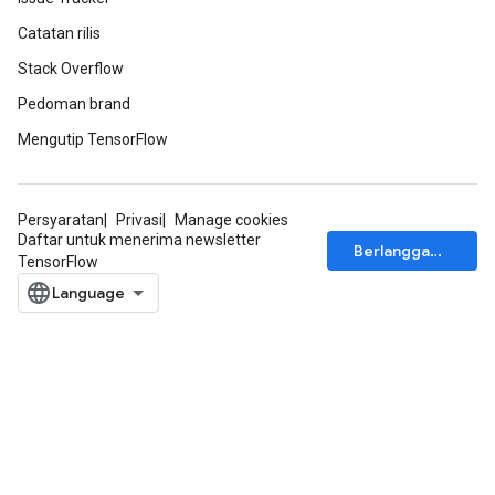
ropParameters
Catatan rilis
s
Stack Overflow
atorParameters
Pedoman brand
ghtParameters
meters
Mengutip TensorFlow
adParameters
rameters
eters
Persyaratan
Privasi
Manage cookies
ientDescentParameters
Daftar untuk menerima newsletter
Berlangganan
TensorFlow