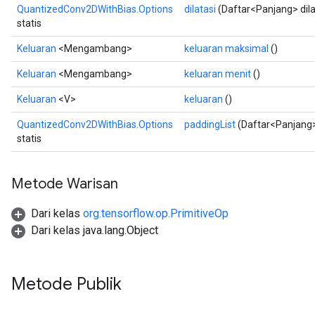
QuantizedConv2DWithBias.Options
dilatasi
(Daftar<Panjang> dila
statis
Keluaran
<Mengambang>
keluaran maksimal
()
Keluaran
<Mengambang>
keluaran menit
()
Keluaran
<V>
keluaran
()
QuantizedConv2DWithBias.Options
paddingList
(Daftar<Panjang>
statis
Metode Warisan
Dari kelas
org.tensorflow.op.PrimitiveOp
Dari kelas java.lang.Object
Metode Publik