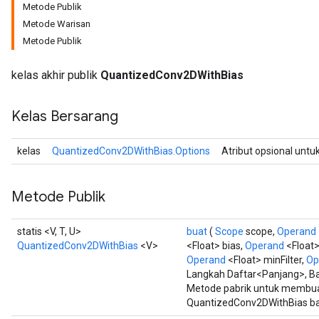
Metode Publik
Metode Warisan
Metode Publik
Requantize
ize
kelas akhir publik
QuantizedConv2DWithBias
AndReluAndRequantize
u
Kelas Bersarang
uAndRequantize
kelas
QuantizedConv2DWithBias.Options
Atribut opsional untu
AndRelu
AndReluAndRequantize
Metode Publik
ize
statis <V, T, U>
buat
(
Scope
scope,
Operand
QuantizedConv2DWithBias
<V>
<Float> bias,
Operand
<Float>
Requantize
Operand
<Float> minFilter,
Op
ize
Langkah Daftar<Panjang>, Ba
Metode pabrik untuk membua
QuantizedConv2DWithBias ba