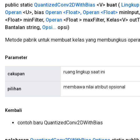
public static
Quantized
Conv2DWith
Bias
<V>
buat
(
Lingkup
Operan
<U>
,
bias
Operan <Float>
,
Operan
<Float>
min
Input
,
<Float> min
Filter
,
Operan
<Float > max
Filter
,
Kelas<V> out
T
Bantalan string
,
Opsi
.
.
.
opsi)
Metode pabrik untuk membuat kelas yang membungkus opera
Parameter
ruang lingkup saat ini
cakupan
membawa nilai atribut opsional
pilihan
Kembali
contoh baru QuantizedConv2DWithBias