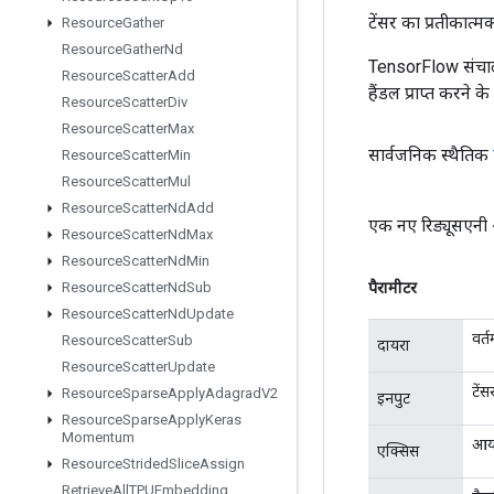
टेंसर का प्रतीकात्म
Resource
Gather
Resource
Gather
Nd
TensorFlow संचाल
Resource
Scatter
Add
हैंडल प्राप्त करने 
Resource
Scatter
Div
Resource
Scatter
Max
सार्वजनिक स्थैतिक
Resource
Scatter
Min
Resource
Scatter
Mul
Resource
Scatter
Nd
Add
एक नए रिड्यूसएनी 
Resource
Scatter
Nd
Max
Resource
Scatter
Nd
Min
पैरामीटर
Resource
Scatter
Nd
Sub
Resource
Scatter
Nd
Update
वर्
Resource
Scatter
Sub
दायरा
Resource
Scatter
Update
टें
Resource
Sparse
Apply
Adagrad
V2
इनपुट
Resource
Sparse
Apply
Keras
Momentum
आया
एक्सिस
Resource
Strided
Slice
Assign
Retrieve
All
TPUEmbedding