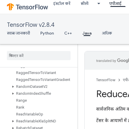
इंस्टॉल करें
सीखें
एपीआई
RaggedBincount
RaggedCountSparseOutput
RaggedCross
TensorFlow v2.8.4
RaggedFillEmptyRows
RaggedFillEmptyRowsGrad
खास जानकारी
Python
C++
Java
अधिक
RaggedGather
Ragged
Range
Ragged
Tensor
From
Variant
Ragged
Tensor
To
Sparse
Ragged
Tensor
To
Tensor
Ragged
Tensor
To
Variant
Ragged
Tensor
To
Variant
Gradient
TensorFlow
एप
Random
Dataset
V2
Reduce
Random
Index
Shuffle
Range
Rank
सार्वजनिक अंतिम व
Read
Variable
Op
टेंसर के आयामों में
Read
Variable
Xla
Split
ND
Rebatch
Dataset