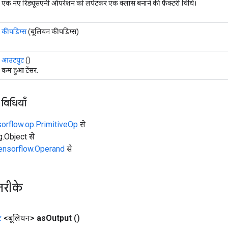
एक नए रिड्यूसएनी ऑपरेशन को लपेटकर एक क्लास बनाने की फ़ैक्टरी विधि।
कीपडिम्स
(बूलियन कीपडिम्स)
आउटपुट
()
कम हुआ टेंसर.
 विधियाँ
sorflow.op.PrimitiveOp
से
ng.Object से
tensorflow.Operand
से
तरीके
ट
<बूलियन>
as
Output
()