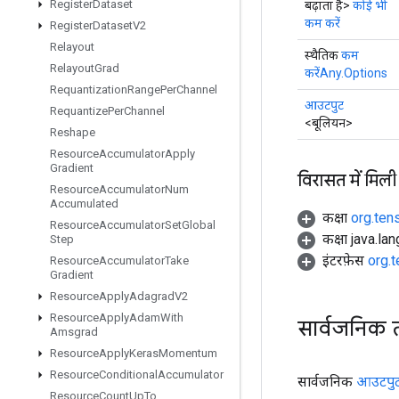
Register
Dataset
बढ़ाता है>
कोई भी
कम करें
Register
Dataset
V2
Relayout
स्थैतिक
कम
Relayout
Grad
करेंAny.Options
Requantization
Range
Per
Channel
आउटपुट
Requantize
Per
Channel
<बूलियन>
Reshape
Resource
Accumulator
Apply
Gradient
विरासत में मिली
Resource
Accumulator
Num
Accumulated
कक्षा
org.ten
Resource
Accumulator
Set
Global
कक्षा java.la
Step
इंटरफ़ेस
org.
Resource
Accumulator
Take
Gradient
Resource
Apply
Adagrad
V2
Resource
Apply
Adam
With
सार्वजनिक 
Amsgrad
Resource
Apply
Keras
Momentum
Resource
Conditional
Accumulator
सार्वजनिक
आउटपु
Resource
Count
Up
To