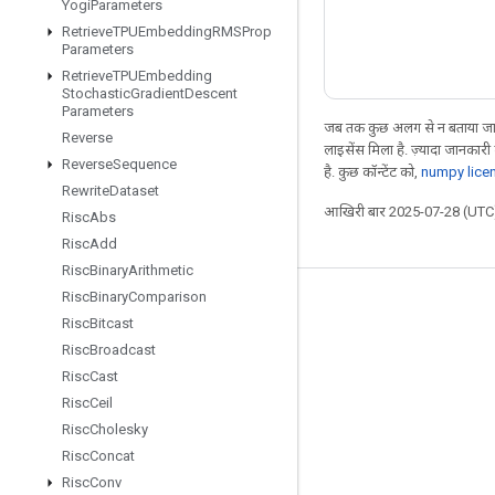
Yogi
Parameters
Retrieve
TPUEmbedding
RMSProp
Parameters
Retrieve
TPUEmbedding
Stochastic
Gradient
Descent
Parameters
जब तक कुछ अलग से न बताया जाए
Reverse
लाइसेंस मिला है. ज़्यादा जानकारी
Reverse
Sequence
है. कुछ कॉन्टेंट को,
numpy lice
Rewrite
Dataset
आखिरी बार 2025-07-28 (UTC)
Risc
Abs
Risc
Add
Risc
Binary
Arithmetic
Risc
Binary
Comparison
जुड़े रहें
Risc
Bitcast
ब्लॉग
Risc
Broadcast
Risc
Cast
फ़ोरम
Risc
Ceil
GitHub
Risc
Cholesky
Twitter
Risc
Concat
Risc
Conv
YouTube