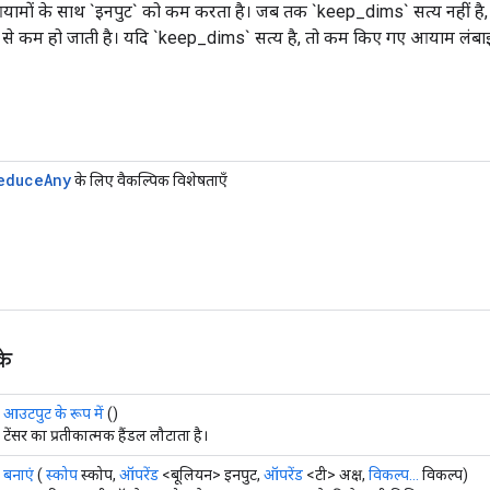
आयामों के साथ `इनपुट` को कम करता है। जब तक `keep_dims` सत्य नहीं है, `axis`
 1 से कम हो जाती है। यदि `keep_dims` सत्य है, तो कम किए गए आयाम लंबा
educe
Any
के लिए वैकल्पिक विशेषताएँ
के
आउटपुट के रूप में
()
टेंसर का प्रतीकात्मक हैंडल लौटाता है।
बनाएं
(
स्कोप
स्कोप,
ऑपरेंड
<बूलियन> इनपुट,
ऑपरेंड
<टी> अक्ष,
विकल्प...
विकल्प)