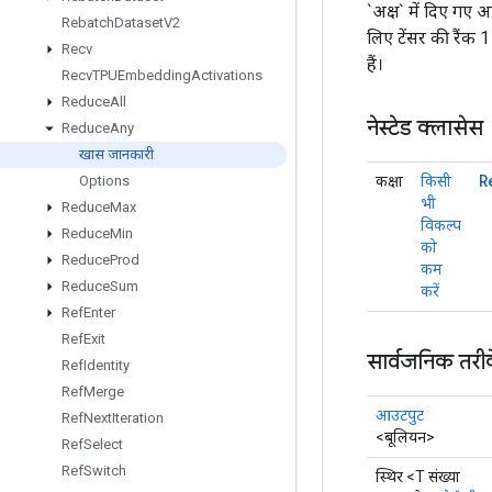
`अक्ष` में दिए गए 
Rebatch
Dataset
V2
लिए टेंसर की रैंक
Recv
हैं।
Recv
TPUEmbedding
Activations
Reduce
All
नेस्टेड क्लासेस
Reduce
Any
खास जानकारी
R
कक्षा
किसी
Options
भी
Reduce
Max
विकल्प
Reduce
Min
को
Reduce
Prod
कम
Reduce
Sum
करें
Ref
Enter
Ref
Exit
सार्वजनिक तरी
Ref
Identity
Ref
Merge
आउटपुट
Ref
Next
Iteration
<बूलियन>
Ref
Select
Ref
Switch
स्थिर <T संख्या