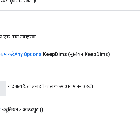
ल्पिक गुण मान रखता है
 का एक नया उदाहरण
कम करेंAny
.
Options
Keep
Dims
(बूलियन Keep
Dims)
यदि सत्य है, तो लंबाई 1 के साथ कम आयाम बनाए रखें।
ट
<बूलियन>
आउटपुट
()