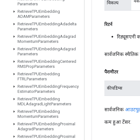
वैक
विकल्प
Parameters
Retrieve
TPUEmbedding
ADAMParameters
Retrieve
TPUEmbedding
Adadelta
रिटर्न
Parameters
रिड्यूसएनी
Retrieve
TPUEmbedding
Adagrad
Momentum
Parameters
Retrieve
TPUEmbedding
Adagrad
सार्वजनिक स्थैतिक
Parameters
Retrieve
TPUEmbedding
Centered
RMSProp
Parameters
पैरामीटर
Retrieve
TPUEmbedding
FTRLParameters
Retrieve
TPUEmbedding
Frequency
कीपडिम्स
Estimator
Parameters
Retrieve
TPUEmbedding
MDLAdagrad
Light
Parameters
सार्वजनिक
आउटपु
Retrieve
TPUEmbedding
Momentum
Parameters
कम हुआ टेंसर.
Retrieve
TPUEmbedding
Proximal
Adagrad
Parameters
Retrieve
TPUEmbedding
Proximal