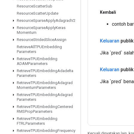
Resource
Scatter
Sub
Kembali
Resource
Scatter
Update
Resource
Sparse
Apply
Adagrad
V2
contoh ba
Resource
Sparse
Apply
Keras
Momentum
Resource
Strided
Slice
Assign
Keluaran
publik
Retrieve
All
TPUEmbedding
Parameters
Jika `pred` salah
Retrieve
TPUEmbedding
ADAMParameters
Keluaran
publik
Retrieve
TPUEmbedding
Adadelta
Parameters
Jika `pred` benar
Retrieve
TPUEmbedding
Adagrad
Momentum
Parameters
Retrieve
TPUEmbedding
Adagrad
Parameters
Retrieve
TPUEmbedding
Centered
RMSProp
Parameters
Retrieve
TPUEmbedding
FTRLParameters
Retrieve
TPUEmbedding
Frequency
Kecuali dinyatakan lain, k