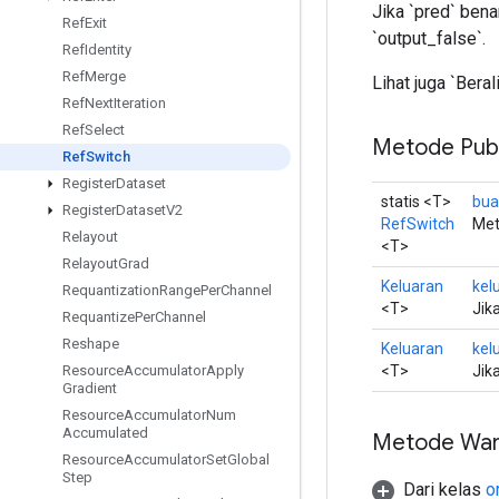
Jika `pred` bena
Ref
Exit
`output_false`.
Ref
Identity
Ref
Merge
Lihat juga `Beral
Ref
Next
Iteration
Ref
Select
Metode Publ
Ref
Switch
Register
Dataset
statis <T>
bua
Register
Dataset
V2
RefSwitch
Met
Relayout
<T>
Relayout
Grad
Keluaran
kel
Requantization
Range
Per
Channel
<T>
Jik
Requantize
Per
Channel
Reshape
Keluaran
kel
<T>
Jik
Resource
Accumulator
Apply
Gradient
Resource
Accumulator
Num
Accumulated
Metode War
Resource
Accumulator
Set
Global
Step
Dari kelas
o