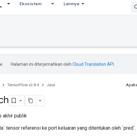
Ekosistem
Lainnya
Halaman ini diterjemahkan oleh
Cloud Translation API
.
TensorFlow v2.8.4
Java
Apaka
ch
 akhir publik
` tensor referensi ke port keluaran yang ditentukan oleh `pred`.