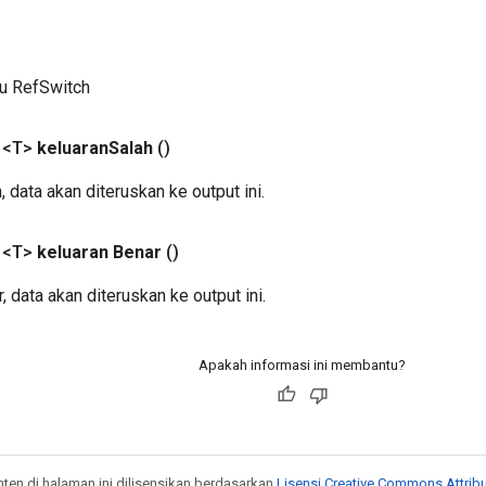
ru RefSwitch
 <T>
keluaran
Salah
()
, data akan diteruskan ke output ini.
 <T>
keluaran Benar
()
, data akan diteruskan ke output ini.
Apakah informasi ini membantu?
onten di halaman ini dilisensikan berdasarkan
Lisensi Creative Commons Attribu