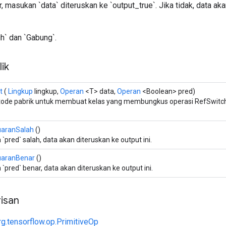
r, masukan `data` diteruskan ke `output_true`. Jika tidak, data a
ih` dan `Gabung`.
ik
t
(
Lingkup
lingkup,
Operan
<T> data,
Operan
<Boolean> pred)
ode pabrik untuk membuat kelas yang membungkus operasi RefSwitch
uaranSalah
()
a `pred` salah, data akan diteruskan ke output ini.
uaranBenar
()
a `pred` benar, data akan diteruskan ke output ini.
isan
rg.tensorflow.op.PrimitiveOp