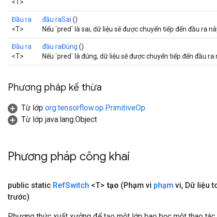
<T>
Đầu ra
đầu raSai
()
<T>
Nếu `pred` là sai, dữ liệu sẽ được chuyển tiếp đến đầu ra nà
Đầu ra
đầu raĐúng
()
<T>
Nếu `pred` là đúng, dữ liệu sẽ được chuyển tiếp đến đầu ra 
Phương pháp kế thừa
Từ lớp
org.tensorflow.op.PrimitiveOp
Từ lớp java.lang.Object
Phương pháp công khai
public static
Ref
Switch
<T>
tạo
(Phạm vi
phạm
vi
,
Dữ liệu 
m
trước)
Phương thức xuất xưởng để tạo một lớp bao bọc một thao tác