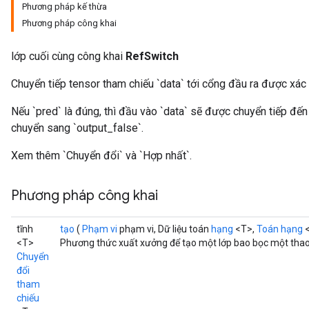
Phương pháp kế thừa
Phương pháp công khai
lớp cuối cùng công khai
RefSwitch
Chuyển tiếp tensor tham chiếu `data` tới cổng đầu ra được xác 
Nếu `pred` là đúng, thì đầu vào `data` sẽ được chuyển tiếp đến
chuyển sang `output_false`.
Xem thêm `Chuyển đổi` và `Hợp nhất`.
Phương pháp công khai
tĩnh
tạo
(
Phạm vi
phạm vi, Dữ liệu toán
hạng
<T>,
Toán hạng
<
<T>
Phương thức xuất xưởng để tạo một lớp bao bọc một thao
Chuyển
đổi
tham
chiếu