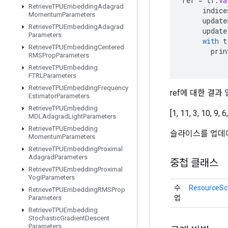
ref
=
tf
.
Va
Retrieve
TPUEmbedding
Adagrad
indice
Momentum
Parameters
update
Retrieve
TPUEmbedding
Adagrad
update
Parameters
with
t
Retrieve
TPUEmbedding
Centered
prin
RMSProp
Parameters
Retrieve
TPUEmbedding
FTRLParameters
Retrieve
TPUEmbedding
Frequency
ref에 대한 결
Estimator
Parameters
Retrieve
TPUEmbedding
[1, 11, 3, 10, 9, 6
MDLAdagrad
Light
Parameters
Retrieve
TPUEmbedding
슬라이스를 업데
Momentum
Parameters
Retrieve
TPUEmbedding
Proximal
Adagrad
Parameters
중첩 클래스
Retrieve
TPUEmbedding
Proximal
Yogi
Parameters
수
ResourceSc
Retrieve
TPUEmbedding
RMSProp
업
Parameters
Retrieve
TPUEmbedding
Stochastic
Gradient
Descent
Parameters