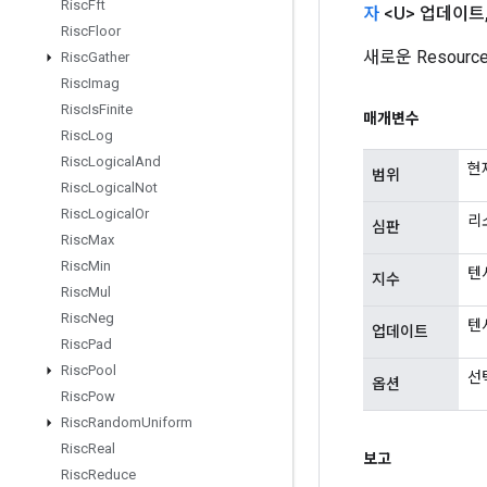
Risc
Fft
자
<U> 업데이트
Risc
Floor
새로운 Resour
Risc
Gather
Risc
Imag
Risc
Is
Finite
매개변수
Risc
Log
Risc
Logical
And
현
범위
Risc
Logical
Not
Risc
Logical
Or
리
심판
Risc
Max
Risc
Min
텐서
지수
Risc
Mul
Risc
Neg
텐
업데이트
Risc
Pad
Risc
Pool
선
옵션
Risc
Pow
Risc
Random
Uniform
Risc
Real
보고
Risc
Reduce