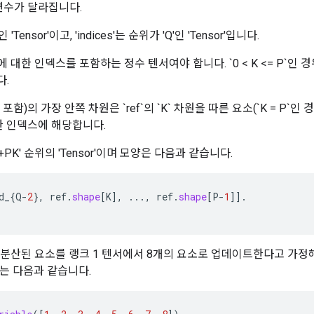
 변수가 달라집니다.
인 'Tensor'이고, 'indices'는 순위가 'Q'인 'Tensor'입니다.
ef`에 대한 인덱스를 포함하는 정수 텐서여야 합니다. `0 < K <= P`인 경우 `[d_0
다.
` 포함)의 가장 안쪽 차원은 `ref`의 `K` 차원을 따른 요소(`K = P`인 
대한 인덱스에 해당합니다.
Q-1+PK' 순위의 'Tensor'이며 모양은 다음과 같습니다.
d_
{
Q
-
2
},
ref
.
shape
[
K
]
,
...,
ref
.
shape
[
P
-
1
]]
.
의 분산된 요소를 랭크 1 텐서에서 8개의 요소로 업데이트한다고 가정해 
는 다음과 같습니다.