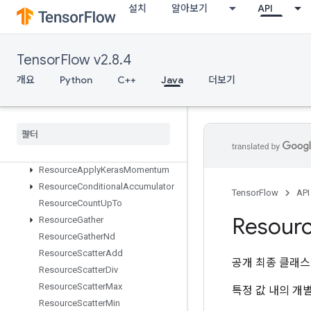
설치
알아보기
API
ResourceAccumulatorApplyGradi
ent
ResourceAccumulatorNumAccum
ulated
TensorFlow v2.8.4
ResourceAccumulatorSetGlobalS
개요
Python
C++
Java
더보기
tep
Resource
Accumulator
Take
Gradient
Resource
Apply
Adagrad
V2
Resource
Apply
Adam
With
Amsgrad
Resource
Apply
Keras
Momentum
Resource
Conditional
Accumulator
TensorFlow
API
Resource
Count
Up
To
Resour
Resource
Gather
Resource
Gather
Nd
Resource
Scatter
Add
공개 최종 클래
Resource
Scatter
Div
Resource
Scatter
Max
특정 값 내의 개
Resource
Scatter
Min