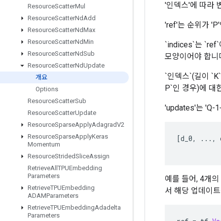
'인덱스'에 따라
Resource
Scatter
Mul
Resource
Scatter
Nd
Add
'ref'는 순위가 'P'
Resource
Scatter
Nd
Max
Resource
Scatter
Nd
Min
`indices`는 `r
Resource
Scatter
Nd
Sub
모양이어야 합니
Resource
Scatter
Nd
Update
`인덱스`(길이 `K
개요
P`인 경우)에 
Options
Resource
Scatter
Sub
'updates'는 '
Resource
Scatter
Update
Resource
Sparse
Apply
Adagrad
V2
Resource
Sparse
Apply
Keras
[
d_0
,
...,
Momentum
Resource
Strided
Slice
Assign
Retrieve
All
TPUEmbedding
Parameters
예를 들어, 4개
Retrieve
TPUEmbedding
서 해당 업데이트
ADAMParameters
Retrieve
TPUEmbedding
Adadelta
Parameters