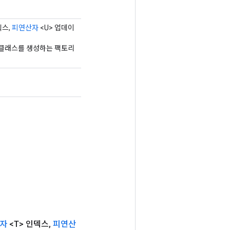
덱스,
피연산자
<U> 업데이
하는 클래스를 생성하는 팩토리
자
<T> 인덱스
,
피연산