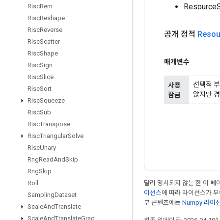
Resource
Risc
Rem
Risc
Reshape
Risc
Reverse
공개 정적
Resou
Risc
Scatter
Risc
Shape
매개변수
Risc
Sign
Risc
Slice
선택적 부
사용
Risc
Sort
않지만 경
잠금
Risc
Squeeze
Risc
Sub
Risc
Transpose
Risc
Triangular
Solve
Risc
Unary
Rng
Read
And
Skip
Rng
Skip
달리 명시되지 않는 한 이 
Roll
이선스
에 따라 라이선스가 
Sampling
Dataset
부 콘텐츠에는
Numpy 라이
Scale
And
Translate
Scale
And
Translate
Grad