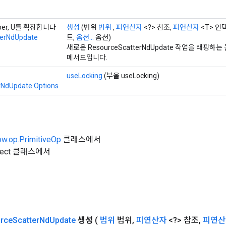
mber, U를 확장합니다
생성
(범위
범위
,
피연산자
<?> 참조,
피연산자
<T> 인
terNdUpdate
트,
옵션...
옵션)
새로운 ResourceScatterNdUpdate 작업을 래핑
메서드입니다.
useLocking
(부울 useLocking)
rNdUpdate.Options
ow.op.PrimitiveOp
클래스에서
Object 클래스에서
rce
Scatter
Nd
Update
생성
(
범위
범위
,
피연산자
<?> 참조
,
피연산