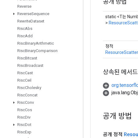
공개 방법
Reverse
Reverse
Sequence
static <T는 Nu
Rewrite
Dataset
>
ResourceScat
Risc
Abs
Risc
Add
Risc
Binary
Arithmetic
정적
Risc
Binary
Comparison
ResourceScatte
Risc
Bitcast
Risc
Broadcast
상속된 메서드
Risc
Cast
Risc
Ceil
org.tensorfl
Risc
Cholesky
java.lang.
Risc
Concat
Risc
Conv
Risc
Cos
공개 방법
Risc
Div
Risc
Dot
Risc
Exp
공개 정적
Resou