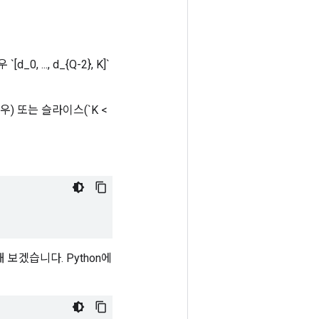
, ..., d_{Q-2}, K]`
경우) 또는 슬라이스(`K <
보겠습니다. Python에