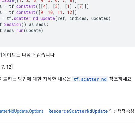
riable
(
[
1
,
2
,
3
,
4
,
5
,
6
,
7
,
8
]
)
s
=
tf
.
constant
(
[[
4
]
,
[
3
]
,
[
1
]
,
[
7
]]
)
s
=
tf
.
constant
(
[
9
,
10
,
11
,
12
]
)
=
tf
.
scatter_nd_update
(
ref
,
indices
,
updates
)
f
.
Session
()
as
sess
:
t
sess
.
run
(
update
)
과 업데이트는 다음과 같습니다.
, 7, 12]
이트하는 방법에 대한 자세한 내용은
tf.scatter_nd
참조하세요.
Resource
Scatter
Nd
Update
atterNdUpdate.Options
의 선택적 속성