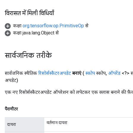
विरासत में मिली विधियाँ
कक्षा
org.tensorflow.op.PrimitiveOp
से
कक्षा java.lang.Object से
सार्वजनिक तरीके
सार्वजनिक स्थैतिक
रिसोर्सस्कैटरअपडेट
बनाएं
(
स्कोप
स्कोप
,
ऑपरेंड
<?> स
अपडेट)
एक नए रिसोर्सस्कैटरअपडेट ऑपरेशन को लपेटकर एक क्लास बनाने की फ़ैक्
पैरामीटर
वर्तमान दायरा
दायरा