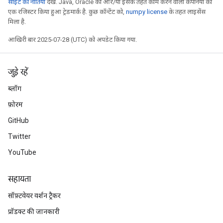
साइट की नीतियां
देखें. Java, Oracle का और/या इसके तहत काम करने वाली कंपनियों का
एक रजिस्टर किया हुआ ट्रेडमार्क है. कुछ कॉन्टेंट को,
numpy license
के तहत लाइसेंस
मिला है.
आखिरी बार 2025-07-28 (UTC) को अपडेट किया गया.
जुड़े रहें
ब्लॉग
फ़ोरम
GitHub
Twitter
YouTube
सहायता
सॉफ़्टवेयर वर्शन ट्रैकर
प्रॉडक्ट की जानकारी