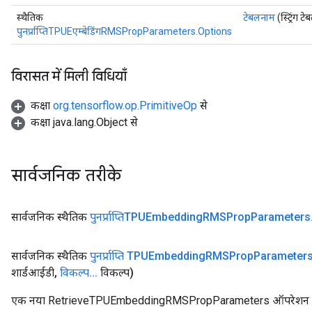
स्थैतिक
टेबलनाम
(स्ट्रिंग 
पुनर्प्राप्तिTPUEएम्बेडिंगRMSPropParameters.Options
विरासत में मिली विधियाँ
कक्षा
org.tensorflow.op.PrimitiveOp
से
कक्षा java.lang.Object से
सार्वजनिक तरीके
सार्वजनिक स्थैतिक
पुनर्प्राप्तिTPUEmbedding
RMSProp
Parameters
सार्वजनिक स्थैतिक
पुनर्प्राप्ति TPUEmbedding
RMSProp
Parameter
शार्डआईडी
,
विकल्प
.
.
.
विकल्प)
एक नया RetrieveTPUEmbeddingRMSPropParameters ऑपरेशन को लप