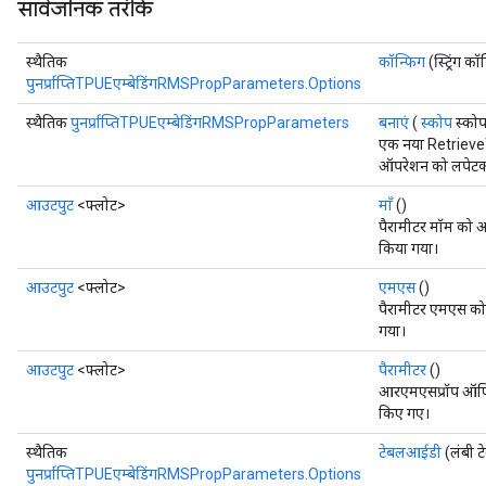
सार्वजनिक तरीके
स्थैतिक
कॉन्फिग
(स्ट्रिंग कॉ
पुनर्प्राप्तिTPUEएम्बेडिंगRMSPropParameters.Options
स्थैतिक
पुनर्प्राप्तिTPUEएम्बेडिंगRMSPropParameters
बनाएं
(
स्कोप
स्कोप,
एक नया Retrie
ऑपरेशन को लपेटकर 
आउटपुट
<फ्लोट>
माँ
()
पैरामीटर मॉम को आ
किया गया।
आउटपुट
<फ्लोट>
एमएस
()
पैरामीटर एमएस को 
गया।
आउटपुट
<फ्लोट>
पैरामीटर
()
आरएमएसप्रॉप ऑप्टि
किए गए।
स्थैतिक
टेबलआईडी
(लंबी 
पुनर्प्राप्तिTPUEएम्बेडिंगRMSPropParameters.Options