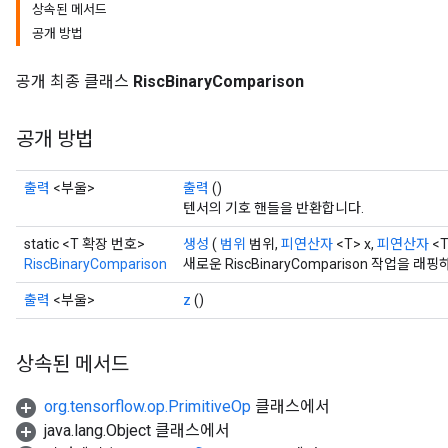
상속된 메서드
공개 방법
공개 최종 클래스
RiscBinaryComparison
공개 방법
출력
<부울>
출력
()
텐서의 기호 핸들을 반환합니다.
static <T 확장 번호>
생성
(
범위
범위,
피연산자
<T> x,
피연산자
<T
RiscBinaryComparison
새로운 RiscBinaryComparison 작업을
출력
<부울>
z
()
상속된 메서드
org.tensorflow.op.PrimitiveOp
클래스에서
java.lang.Object 클래스에서