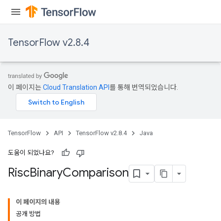
eters
ntumParameters
ters
TensorFlow v2.8.4
ropParameters
s
atorParameters
ghtParameters
이 페이지는
Cloud Translation API
를 통해 번역되었습니다.
meters
adParameters
rameters
eters
TensorFlow
API
TensorFlow v2.8.4
Java
ientDescentParameters
도움이 되었나요?
Risc
Binary
Comparison
이 페이지의 내용
공개 방법