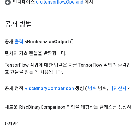
인터페이스
org.tensorflow.Operand
에서
공개 방법
공개
출력
<Boolean>
as
Output
()
텐서의 기호 핸들을 반환합니다.
TensorFlow 작업에 대한 입력은 다른 TensorFlow 작업의 
호 핸들을 얻는 데 사용됩니다.
공개 정적
Risc
Binary
Comparison
생성
(
범위
범위
,
피연산자
<
새로운 RiscBinaryComparison 작업을 래핑하는 클래스를 생
매개변수