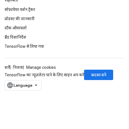
सहायता
सॉफ़्टवेयर वर्शन ट्रैकर
प्रॉडक्ट की जानकारी
स्टैक ओवरफ़्लो
ब्रैंड दिशानिर्देश
TensorFlow से लिया गया
शर्तें
निजता
Manage cookies
सदस्य बनें
TensorFlow का न्यूज़लेटर पाने के लिए साइन अप करें