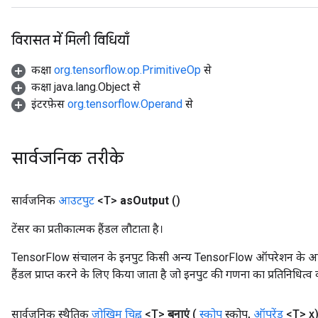
विरासत में मिली विधियाँ
कक्षा
org.tensorflow.op.PrimitiveOp
से
कक्षा java.lang.Object से
इंटरफ़ेस
org.tensorflow.Operand
से
सार्वजनिक तरीके
सार्वजनिक
आउटपुट
<T>
as
Output
()
टेंसर का प्रतीकात्मक हैंडल लौटाता है।
TensorFlow संचालन के इनपुट किसी अन्य TensorFlow ऑपरेशन के आउटप
हैंडल प्राप्त करने के लिए किया जाता है जो इनपुट की गणना का प्रतिनिधित्व 
सार्वजनिक स्थैतिक
जोखिम चिह्न
<T>
बनाएं
(
स्कोप
स्कोप
,
ऑपरेंड
<T> x