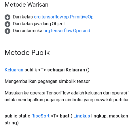
Metode Warisan
Dari kelas
org.tensorflow.op.PrimitiveOp
Dari kelas java.lang.Object
Dari antarmuka
org.tensorflow.Operand
Metode Publik
Keluaran
publik <T>
sebagai Keluaran
()
Mengembalikan pegangan simbolik tensor.
Masukan ke operasi TensorFlow adalah keluaran dari operasi 
untuk mendapatkan pegangan simbolis yang mewakili perhitun
public static
Risc
Sort
<T>
buat
(
Lingkup
lingkup
,
masuka
string)