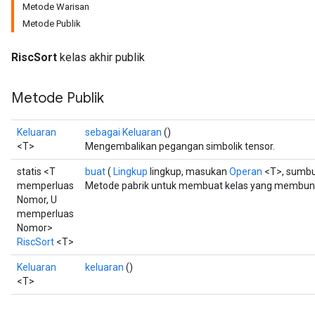
Metode Warisan
Metode Publik
RiscSort
kelas akhir publik
Metode Publik
Keluaran
sebagai Keluaran
()
<T>
Mengembalikan pegangan simbolik tensor.
statis <T
buat
(
Lingkup
lingkup, masukan
Operan
<T>, sumb
memperluas
Metode pabrik untuk membuat kelas yang membungk
Nomor, U
memperluas
Nomor>
RiscSort
<T>
Keluaran
keluaran
()
<T>