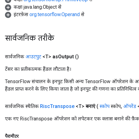
कक्षा java.lang.Object से
इंटरफ़ेस
org.tensorflow.Operand
से
सार्वजनिक तरीके
सार्वजनिक
आउटपुट
<T>
as
Output
()
टेंसर का प्रतीकात्मक हैंडल लौटाता है।
TensorFlow संचालन के इनपुट किसी अन्य TensorFlow ऑपरेशन के आउटप
हैंडल प्राप्त करने के लिए किया जाता है जो इनपुट की गणना का प्रतिनिधित्व 
सार्वजनिक स्थैतिक
Risc
Transpose
<T>
बनाएं
(
स्कोप
स्कोप
,
ऑपरेंड
<
एक नए RiscTranspose ऑपरेशन को लपेटकर एक क्लास बनाने की फ़ैक्ट
पैरामीटर