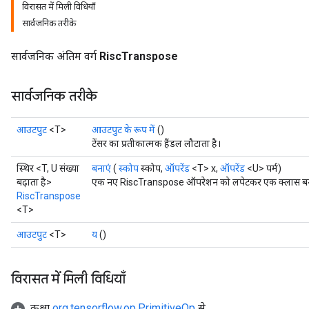
विरासत में मिली विधियाँ
सार्वजनिक तरीके
सार्वजनिक अंतिम वर्ग
RiscTranspose
सार्वजनिक तरीके
आउटपुट
<T>
आउटपुट के रूप में
()
टेंसर का प्रतीकात्मक हैंडल लौटाता है।
स्थिर <T, U संख्या
बनाएं
(
स्कोप
स्कोप,
ऑपरेंड
<T> x,
ऑपरेंड
<U> पर्म)
बढ़ाता है>
एक नए RiscTranspose ऑपरेशन को लपेटकर एक क्लास बनाने
RiscTranspose
<T>
आउटपुट
<T>
य
()
विरासत में मिली विधियाँ
कक्षा
org.tensorflow.op.PrimitiveOp
से