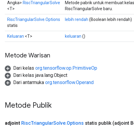
Angka>
RiscTriangularSolve
Metode pabrik untuk membuat kela
<T>
RiscTriangularSolve baru.
RiscTriangularSolve.Options
lebih rendah
(Boolean lebih rendah)
statis
Keluaran
<T>
keluaran
()
Metode Warisan
Dari kelas
org.tensorflow.op.PrimitiveOp
Dari kelas java.lang.Object
Dari antarmuka
org.tensorflow.Operand
Metode Publik
adjoint
Risc
Triangular
Solve
.
Options
statis publik
(adjoint 