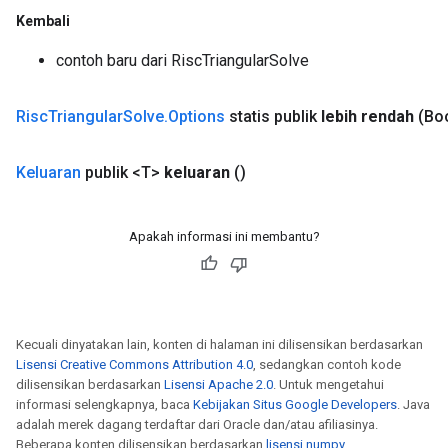
Kembali
contoh baru dari RiscTriangularSolve
Risc
Triangular
Solve
.
Options
statis publik
lebih rendah
(Bo
Keluaran
publik <T>
keluaran
()
Apakah informasi ini membantu?
Kecuali dinyatakan lain, konten di halaman ini dilisensikan berdasarkan
Lisensi Creative Commons Attribution 4.0
, sedangkan contoh kode
dilisensikan berdasarkan
Lisensi Apache 2.0
. Untuk mengetahui
informasi selengkapnya, baca
Kebijakan Situs Google Developers
. Java
adalah merek dagang terdaftar dari Oracle dan/atau afiliasinya.
Beberapa konten dilisensikan berdasarkan
lisensi numpy
.