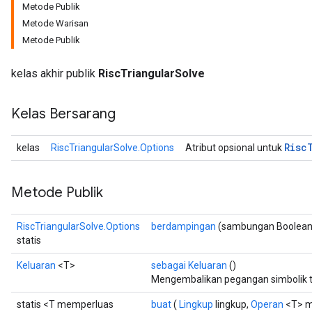
Metode Publik
Metode Warisan
Metode Publik
kelas akhir publik
RiscTriangularSolve
Kelas Bersarang
Risc
kelas
RiscTriangularSolve.Options
Atribut opsional untuk
Metode Publik
RiscTriangularSolve.Options
berdampingan
(sambungan Boolean
statis
Keluaran
<T>
sebagai Keluaran
()
Mengembalikan pegangan simbolik t
statis <T memperluas
buat
(
Lingkup
lingkup,
Operan
<T> m