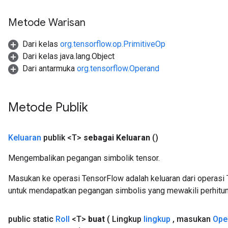
Metode Warisan
Dari kelas
org.tensorflow.op.PrimitiveOp
Dari kelas java.lang.Object
Dari antarmuka
org.tensorflow.Operand
Metode Publik
Keluaran
publik <T>
sebagai Keluaran
()
Mengembalikan pegangan simbolik tensor.
Masukan ke operasi TensorFlow adalah keluaran dari operasi 
untuk mendapatkan pegangan simbolis yang mewakili perhitun
public static
Roll
<T>
buat
( Lingkup
lingkup
,
masukan
Ope