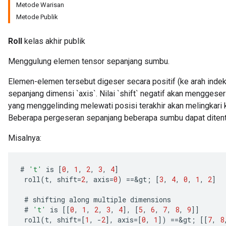
Metode Warisan
Metode Publik
Roll
kelas akhir publik
Menggulung elemen tensor sepanjang sumbu.
Elemen-elemen tersebut digeser secara positif (ke arah indeks
sepanjang dimensi `axis`. Nilai `shift` negatif akan mengges
yang menggelinding melewati posisi terakhir akan melingkari 
Beberapa pergeseran sepanjang beberapa sumbu dapat ditent
Misalnya:
#
't'
is
[
0
,
1
,
2
,
3
,
4
]
roll
(
t
,
shift
=
2
,
axis
=
0
)
==
&
gt
;
[
3
,
4
,
0
,
1
,
2
]
#
shifting
along
multiple
dimensions
#
't'
is
[[
0
,
1
,
2
,
3
,
4
]
,
[
5
,
6
,
7
,
8
,
9
]]
roll
(
t
,
shift
=[
1
,
-
2
]
,
axis
=[
0
,
1
]
)
==
&
gt
;
[[
7
,
8