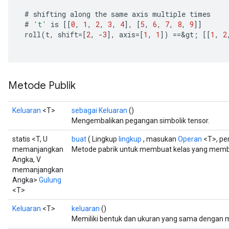
#
shifting
along
the
same
axis
multiple
times
#
't'
is
[[
0
,
1
,
2
,
3
,
4
]
,
[
5
,
6
,
7
,
8
,
9
]]
roll
(
t
,
shift
=[
2
,
-
3
]
,
axis
=[
1
,
1
]
)
==
&
gt
;
[[
1
,
2
Metode Publik
Keluaran
<T>
sebagai Keluaran
()
Mengembalikan pegangan simbolik tensor.
statis <T, U
buat
( Lingkup
lingkup
, masukan
Operan
<T>, pe
memanjangkan
Metode pabrik untuk membuat kelas yang membu
Angka, V
memanjangkan
Angka>
Gulung
<T>
Keluaran
<T>
keluaran
()
Memiliki bentuk dan ukuran yang sama dengan 