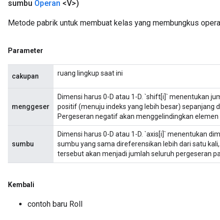
sumbu
Operan
<V>)
Metode pabrik untuk membuat kelas yang membungkus operasi
Parameter
ruang lingkup saat ini
cakupan
Dimensi harus 0-D atau 1-D. `shift[i]` menentukan 
menggeser
positif (menuju indeks yang lebih besar) sepanjang di
Pergeseran negatif akan menggelindingkan elemen 
Dimensi harus 0-D atau 1-D. `axis[i]` menentukan dime
sumbu
sumbu yang sama direferensikan lebih dari satu kal
tersebut akan menjadi jumlah seluruh pergeseran p
Kembali
contoh baru Roll