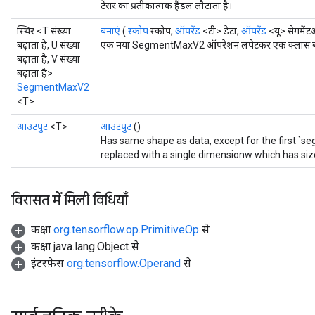
टेंसर का प्रतीकात्मक हैंडल लौटाता है।
स्थिर <T संख्या
बनाएं
(
स्कोप
स्कोप,
ऑपरेंड
<टी> डेटा,
ऑपरेंड
<यू> सेगमें
बढ़ाता है, U संख्या
एक नया SegmentMaxV2 ऑपरेशन लपेटकर एक क्लास बनाने
बढ़ाता है, V संख्या
बढ़ाता है>
SegmentMaxV2
<T>
आउटपुट
<T>
आउटपुट
()
Has same shape as data, except for the first `s
replaced with a single dimensionw which has s
विरासत में मिली विधियाँ
कक्षा
org.tensorflow.op.PrimitiveOp
से
कक्षा java.lang.Object से
इंटरफ़ेस
org.tensorflow.Operand
से