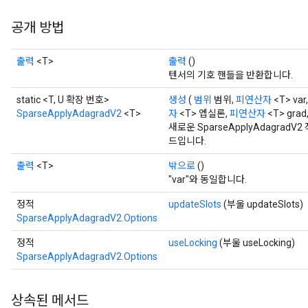
공개 방법
출력
<T>
출력
()
텐서의 기호 핸들을 반환합니다.
static <T, U 확장 번호>
생성
(
범위
범위,
피연산자
<T> var
SparseApplyAdagradV2
<T>
자
<T> 엡실론,
피연산자
<T> grad
새로운 SparseApplyAdagra
드입니다.
출력
<T>
밖으로
()
"var"와 동일합니다.
정적
updateSlots
(부울 updateSlots)
SparseApplyAdagradV2.Options
정적
useLocking
(부울 useLocking)
SparseApplyAdagradV2.Options
상속된 메서드