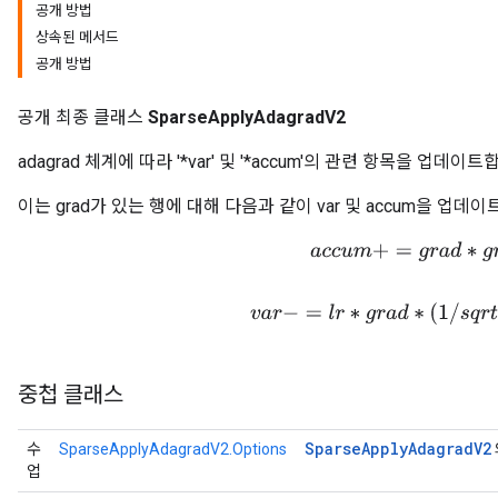
공개 방법
상속된 메서드
공개 방법
공개 최종 클래스
SparseApplyAdagradV2
adagrad 체계에 따라 '*var' 및 '*accum'의 관련 항목을 업데이트
이는 grad가 있는 행에 대해 다음과 같이 var 및 accum을 업데
a
c
c
u
m
+
=
g
r
a
d
∗
g
r
a
d
v
a
r
−
=
l
r
∗
g
r
a
d
∗
(
1
/
s
q
r
t
(
a
c
중첩 클래스
Sparse
Apply
Adagrad
V2
수
SparseApplyAdagradV2.Options
업