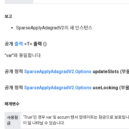
보고
SparseApplyAdagradV2의 새 인스턴스
공개
출력
<T>
출력
()
"var"와 동일합니다.
공개 정적
Sparse
Apply
Adagrad
V2
.
Options
update
Slots
(부울
공개 정적
Sparse
Apply
Adagrad
V2
.
Options
use
Locking
(부울
매개변수
'True'인 경우 var 및 accum 텐서 업데이트는 잠금으로 보
사용잠
이 덜 나타날 수 있습니다.
금