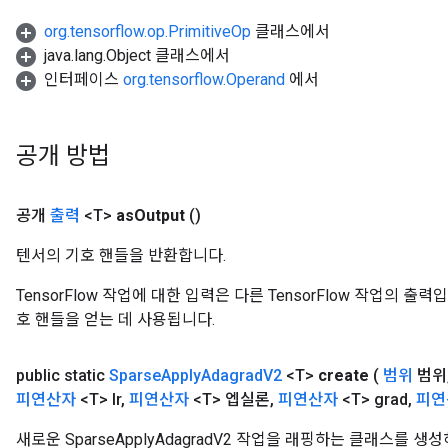
org.tensorflow.op.PrimitiveOp
클래스에서
java.lang.Object 클래스에서
인터페이스
org.tensorflow.Operand
에서
공개 방법
공개
출력
<T>
as
Output
()
텐서의 기호 핸들을 반환합니다.
TensorFlow 작업에 대한 입력은 다른 TensorFlow 작업의 
호 핸들을 얻는 데 사용됩니다.
x
public static
Sparse
Apply
Adagrad
V2
<T>
create
(
범위
범위
피연산자
<T> lr
,
피연산자
<T> 엡실론
,
피연산자
<T> grad
,
피연
새로운 SparseApplyAdagradV2 작업을 래핑하는 클래스를 