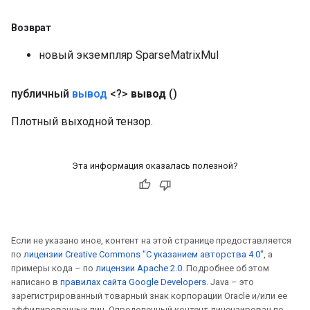
Возврат
новый экземпляр SparseMatrixMul
публичный
вывод
<?>
вывод
()
Плотный выходной тензор.
Эта информация оказалась полезной?
Если не указано иное, контент на этой странице предоставляется
по
лицензии Creative Commons "С указанием авторства 4.0"
, а
примеры кода – по
лицензии Apache 2.0
. Подробнее об этом
написано в
правилах сайта Google Developers
. Java – это
зарегистрированный товарный знак корпорации Oracle и/или ее
аффилированных лиц. Определенный контент лицензирован по