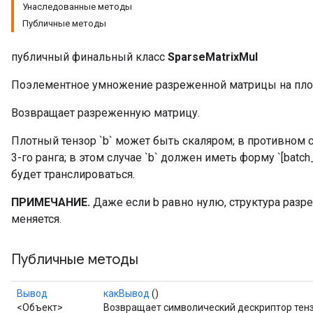
Унаследованные методы
Публичные методы
публичный финальный класс
SparseMatrixMul
Поэлементное умножение разреженной матрицы на плот
Возвращает разреженную матрицу.
Плотный тензор `b` может быть скаляром; в противном сл
3-го ранга; в этом случае `b` должен иметь форму `[batch
будет транслироваться.
ПРИМЕЧАНИЕ.
Даже если b равно нулю, структура раз
меняется.
Публичные методы
Вывод
какВывод
()
<Объект>
Возвращает символический дескриптор тенз