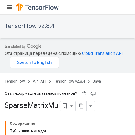
TensorFlow v2.8.4
Эта страница переведена с помощью
Cloud Translation API
.
TensorFlow
API, API
TensorFlow v2.8.4
Java
Эта информация оказалась полезной?
Sparse
Matrix
Mul
Содержание
Публичные методы