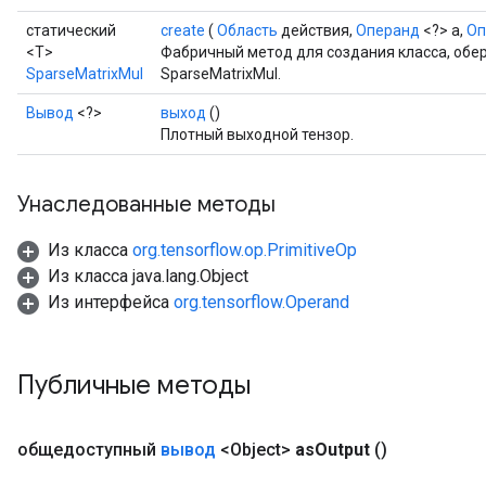
статический
create
(
Область
действия,
Операнд
<?> a,
Оп
<T>
Фабричный метод для создания класса, об
SparseMatrixMul
SparseMatrixMul.
Вывод
<?>
выход
()
Плотный выходной тензор.
Унаследованные методы
Из класса
org.tensorflow.op.PrimitiveOp
Из класса java.lang.Object
Из интерфейса
org.tensorflow.Operand
Публичные методы
общедоступный
вывод
<Object>
as
Output
()