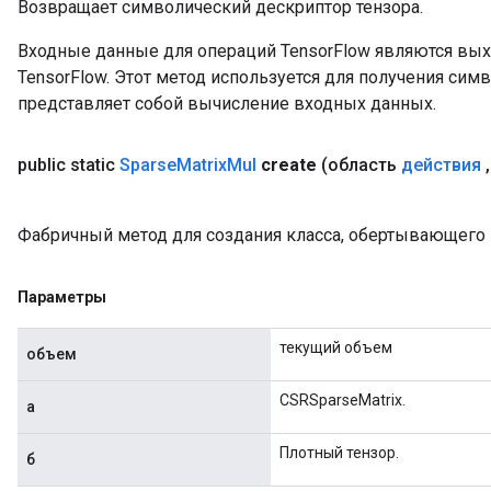
Возвращает символический дескриптор тензора.
Входные данные для операций TensorFlow являются вы
TensorFlow. Этот метод используется для получения сим
представляет собой вычисление входных данных.
x
public static
Sparse
Matrix
Mul
create
(область
действия
,
Фабричный метод для создания класса, обертывающего 
Параметры
текущий объем
объем
CSRSparseMatrix.
а
Плотный тензор.
б