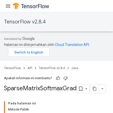
TensorFlow v2.8.4
Halaman ini diterjemahkan oleh
Cloud Translation API
.
TensorFlow
API
TensorFlow v2.8.4
Java
Apakah informasi ini membantu?
Sparse
Matrix
Softmax
Grad
Pada halaman ini
Metode Publik