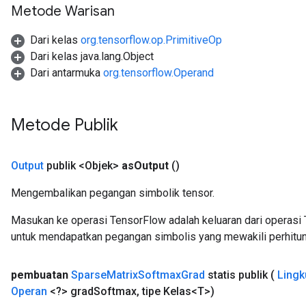
Metode Warisan
Dari kelas
org.tensorflow.op.PrimitiveOp
Dari kelas java.lang.Object
Dari antarmuka
org.tensorflow.Operand
Metode Publik
Output
publik <Objek>
as
Output
()
Mengembalikan pegangan simbolik tensor.
Masukan ke operasi TensorFlow adalah keluaran dari operasi 
untuk mendapatkan pegangan simbolis yang mewakili perhitun
pembuatan
Sparse
Matrix
Softmax
Grad
statis publik
(
Lingk
Operan
<?> grad
Softmax
,
tipe Kelas<T>)