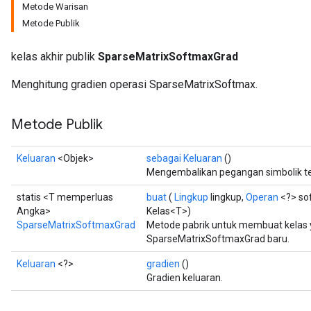
Metode Warisan
Metode Publik
kelas akhir publik
SparseMatrixSoftmaxGrad
Menghitung gradien operasi SparseMatrixSoftmax.
Metode Publik
Keluaran
<Objek>
sebagai Keluaran
()
Mengembalikan pegangan simbolik te
statis <T memperluas
buat
(
Lingkup
lingkup,
Operan
<?> so
Angka>
Kelas<T>)
SparseMatrixSoftmaxGrad
Metode pabrik untuk membuat kelas
SparseMatrixSoftmaxGrad baru.
Keluaran
<?>
gradien
()
Gradien keluaran.