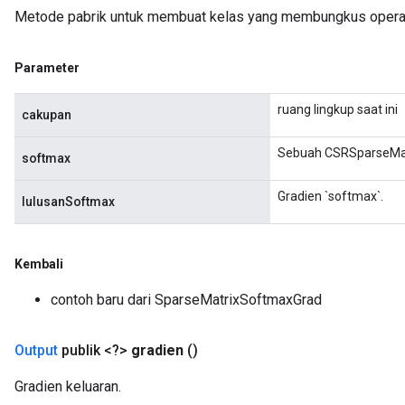
Metode pabrik untuk membuat kelas yang membungkus opera
x
Parameter
ruang lingkup saat ini
cakupan
Sebuah CSRSparseMat
softmax
Gradien `softmax`.
lulusanSoftmax
Kembali
contoh baru dari SparseMatrixSoftmaxGrad
Output
publik <?>
gradien
()
Gradien keluaran.