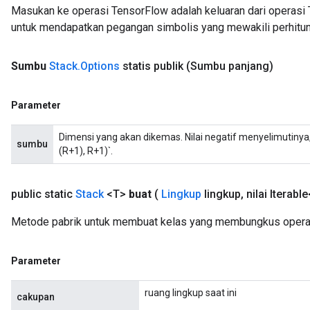
Masukan ke operasi TensorFlow adalah keluaran dari operasi 
untuk mendapatkan pegangan simbolis yang mewakili perhitun
Sumbu
Stack
.
Options
statis publik
(Sumbu panjang)
Parameter
Dimensi yang akan dikemas. Nilai negatif menyelimutinya,
sumbu
(R+1), R+1)`.
public static
Stack
<T>
buat
(
Lingkup
lingkup
,
nilai Iterabl
Metode pabrik untuk membuat kelas yang membungkus operas
Parameter
ruang lingkup saat ini
cakupan