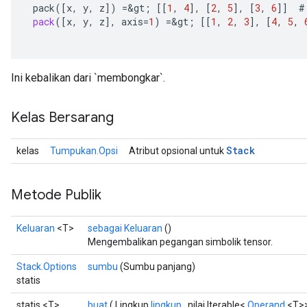
pack
(
[
x
,
y
,
z
]
)
=
&
gt
;
[[
1
,
4
]
,
[
2
,
5
]
,
[
3
,
6
]]
#
pack
(
[
x
,
y
,
z
]
,
axis
=
1
)
=
&
gt
;
[[
1
,
2
,
3
]
,
[
4
,
5
,
Ini kebalikan dari `membongkar`.
Kelas Bersarang
Stack
kelas
Tumpukan.Opsi
Atribut opsional untuk
x
Metode Publik
Keluaran
<T>
sebagai Keluaran
()
Mengembalikan pegangan simbolik tensor.
Stack.Options
sumbu
(Sumbu panjang)
statis
statis <T>
buat
( Lingkup
lingkup
, nilai Iterable<
Operand
<T>