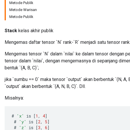
Metode Publik
Metode Warisan
Metode Publik
Stack
kelas akhir publik
Mengemas daftar tensor `N` rank-`R` menjadi satu tensor rank-
Mengemas tensor `N` dalam `nilai` ke dalam tensor dengan peri
tensor dalam `nilai`, dengan mengemasnya di sepanjang dimen
bentuk `(A, B, C)`;
jika `sumbu == 0` maka tensor `output` akan berbentuk `(N, A, 
`output` akan berbentuk `(A, N, B, C)`. Dll.
Misalnya:
#
'x'
is
[
1
,
4
]
#
'y'
is
[
2
,
5
]
#
'z'
is
[
3
,
6
]