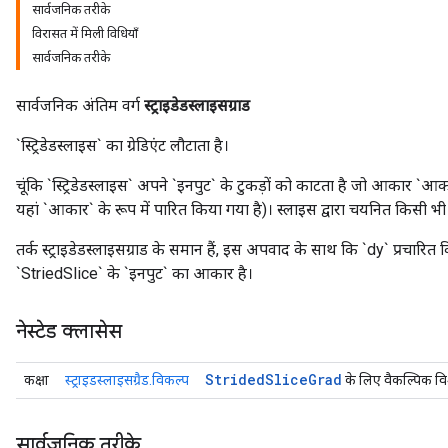
सार्वजनिक तरीके
विरासत में मिली विधियाँ
सार्वजनिक तरीके
सार्वजनिक अंतिम वर्ग
स्ट्राइडेडस्लाइसग्राड
`स्ट्रिडेडस्लाइस` का ग्रेडिएंट लौटाता है।
चूंकि `स्ट्रिडेडस्लाइस` अपने `इनपुट` के टुकड़ों को काटता है जो आकार `आ
यहां `आकार` के रूप में पारित किया गया है)। स्लाइस द्वारा चयनित किसी भी तत्व
तर्क स्ट्राइडेडस्लाइसग्राड के समान हैं, इस अपवाद के साथ कि `dy` प्रचारित
`StriedSlice` के `इनपुट` का आकार है।
नेस्टेड क्लासेस
Strided
Slice
Grad
कक्षा
स्ट्राइडस्लाइसग्रैड.विकल्प
के लिए वैकल्पिक वि
सार्वजनिक तरीके