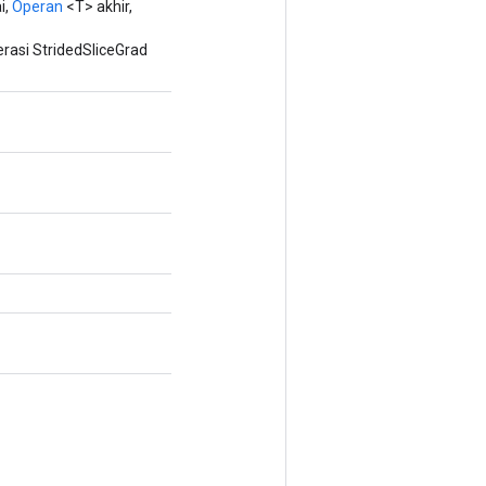
i,
Operan
<T> akhir,
asi StridedSliceGrad