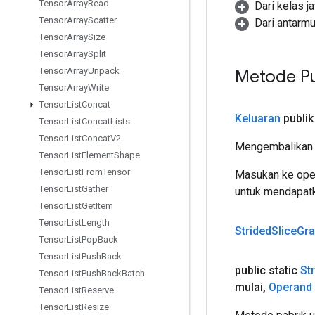
Tensor
Array
Read
Dari kelas j
Tensor
Array
Scatter
Dari antarm
Tensor
Array
Size
Tensor
Array
Split
Tensor
Array
Unpack
Metode Pu
Tensor
Array
Write
Tensor
List
Concat
Keluaran
publik
Tensor
List
Concat
Lists
Tensor
List
Concat
V2
Mengembalikan 
Tensor
List
Element
Shape
Tensor
List
From
Tensor
Masukan ke oper
Tensor
List
Gather
untuk mendapatk
Tensor
List
Get
Item
Tensor
List
Length
Strided
Slice
Gr
Tensor
List
Pop
Back
Tensor
List
Push
Back
public static
St
Tensor
List
Push
Back
Batch
mulai
,
Operand
Tensor
List
Reserve
Tensor
List
Resize