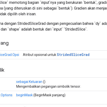
Slice` memotong bagian `input`nya yang berukuran `bentuk`, grad
 (yang diteruskan di sini sebagai `bentuk`). Gradien akan menja
ak dipilih oleh irisan.
 dengan StridedSliceGrad dengan pengecualian bahwa `dy` adal
dan `shape` adalah bentuk dari `input` `StridedSlice`.
rang
Strided
Slice
Grad
liceGrad.Opsi
Atribut opsional untuk
ik
sebagai Keluaran
()
Mengembalikan pegangan simbolik tensor.
.Options
beginMask
(BeginMask panjang)