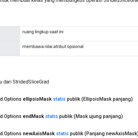
ntuk membuat kelas yang membungkus operasi StridedSliceGrad
ruang lingkup saat ini
membawa nilai atribut opsional
u dari StridedSliceGrad
ad
.
Options
ellipsis
Mask
statis
publik
(Ellipsis
Mask panjang)
ad
.
Options
end
Mask
statis
publik
(Mask ujung panjang)
ad
.
Options
new
Axis
Mask
statis
publik
(Panjang new
Axis
Mask