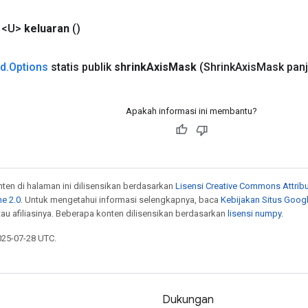
 <U>
keluaran
()
ad
.
Options
statis publik
shrink
Axis
Mask
(Shrink
Axis
Mask pan
Apakah informasi ini membantu?
onten di halaman ini dilisensikan berdasarkan
Lisensi Creative Commons Attribu
e 2.0
. Untuk mengetahui informasi selengkapnya, baca
Kebijakan Situs Goog
atau afiliasinya. Beberapa konten dilisensikan berdasarkan
lisensi numpy
.
025-07-28 UTC.
Dukungan