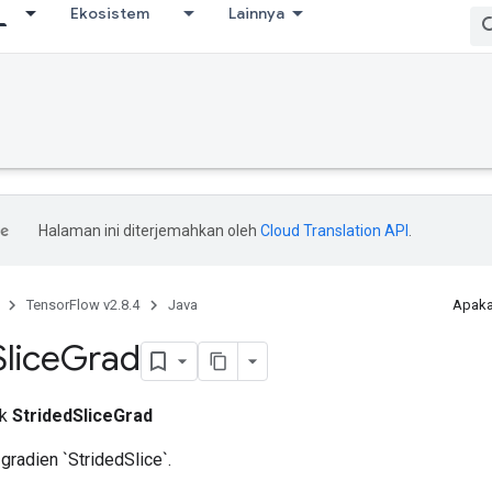
Ekosistem
Lainnya
Halaman ini diterjemahkan oleh
Cloud Translation API
.
TensorFlow v2.8.4
Java
Apaka
Slice
Grad
ik
StridedSliceGrad
radien `StridedSlice`.