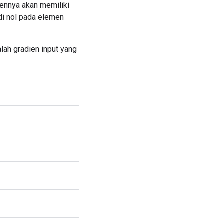
iennya akan memiliki
di nol pada elemen
ah gradien input yang