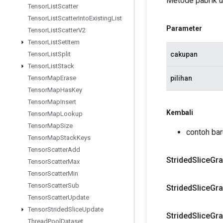
Metode pabrik u
Tensor
List
Scatter
Tensor
List
Scatter
Into
Existing
List
Parameter
Tensor
List
Scatter
V2
Tensor
List
Set
Item
cakupan
Tensor
List
Split
Tensor
List
Stack
pilihan
Tensor
Map
Erase
Tensor
Map
Has
Key
Tensor
Map
Insert
Kembali
Tensor
Map
Lookup
Tensor
Map
Size
contoh bar
Tensor
Map
Stack
Keys
Tensor
Scatter
Add
Strided
Slice
Gr
Tensor
Scatter
Max
Tensor
Scatter
Min
Tensor
Scatter
Sub
Strided
Slice
Gr
Tensor
Scatter
Update
Tensor
Strided
Slice
Update
Strided
Slice
Gr
Thread
Pool
Dataset