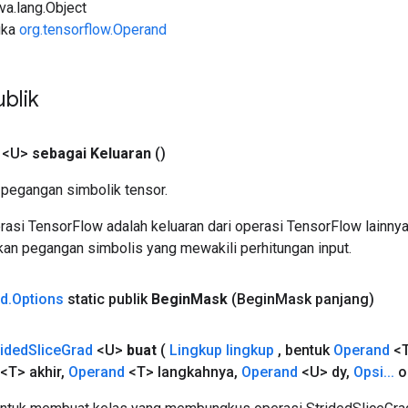
ava.lang.Object
uka
org.tensorflow.Operand
blik
 <U>
sebagai Keluaran
()
pegangan simbolik tensor.
asi TensorFlow adalah keluaran dari operasi TensorFlow lainnya
an pegangan simbolis yang mewakili perhitungan input.
ad
.
Options
static publik
Begin
Mask
(Begin
Mask panjang)
rided
Slice
Grad
<U>
buat
(
Lingkup lingkup
,
bentuk
Operand
<
<T> akhir
,
Operand
<T> langkahnya
,
Operand
<U> dy
,
Opsi
.
.
.
o