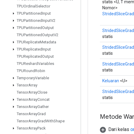
statis <U, T me
TPUOrdinal
Selector
Nomor>
TPUPartitioned
Input
StridedSliceGrad
TPUPartitioned
Input
V2
TPUPartitioned
Output
StridedSliceGrad
TPUPartitioned
Output
V2
statis
TPUReplicate
Metadata
StridedSliceGrad
TPUReplicated
Input
statis
TPUReplicated
Output
TPUReshard
Variables
StridedSliceGrad
statis
TPURound
Robin
Temporary
Variable
Keluaran
<U>
Tensor
Array
StridedSliceGrad
Tensor
Array
Close
statis
Tensor
Array
Concat
Tensor
Array
Gather
Tensor
Array
Grad
Metode War
Tensor
Array
Grad
With
Shape
Tensor
Array
Pack
Dari kelas
o