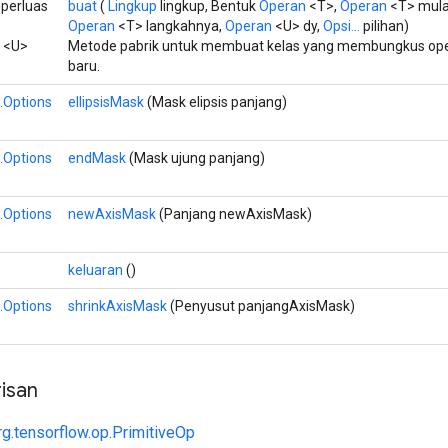
mperluas
buat
(
Lingkup
lingkup, Bentuk
Operan
<T>,
Operan
<T> mula
Operan
<T> langkahnya,
Operan
<U> dy,
Opsi...
pilihan)
<U>
Metode pabrik untuk membuat kelas yang membungkus oper
baru.
.Options
ellipsisMask
(Mask elipsis panjang)
.Options
endMask
(Mask ujung panjang)
.Options
newAxisMask
(Panjang newAxisMask)
keluaran
()
.Options
shrinkAxisMask
(Penyusut panjangAxisMask)
isan
rg.tensorflow.op.PrimitiveOp