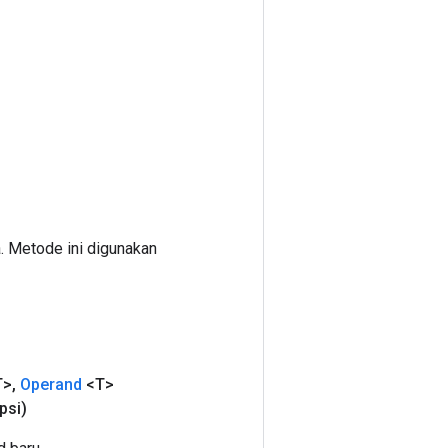
. Metode ini digunakan
T>
,
Operand
<T>
psi)