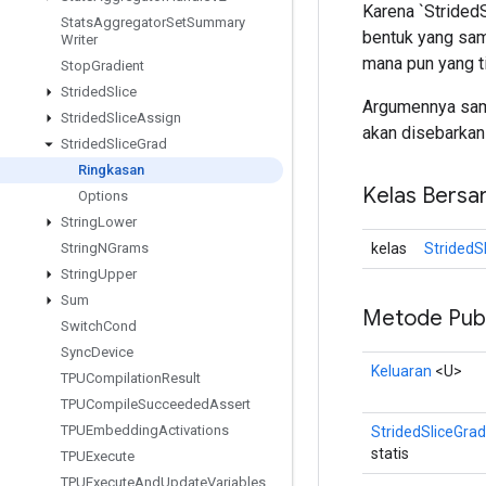
Karena `Strided
Stats
Aggregator
Set
Summary
bentuk yang sama
Writer
mana pun yang tid
Stop
Gradient
Strided
Slice
Argumennya sama
Strided
Slice
Assign
akan disebarkan 
Strided
Slice
Grad
Ringkasan
Kelas Bersa
Options
String
Lower
kelas
StridedS
String
NGrams
String
Upper
Sum
Metode Publ
Switch
Cond
Sync
Device
Keluaran
<U>
TPUCompilation
Result
TPUCompile
Succeeded
Assert
TPUEmbedding
Activations
StridedSliceGrad
statis
TPUExecute
TPUExecute
And
Update
Variables