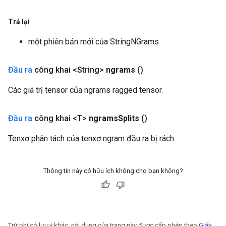
Trả lại
một phiên bản mới của StringNGrams
Đầu ra
công khai <String>
ngrams
()
Các giá trị tensor của ngrams ragged tensor.
Đầu ra
công khai <T>
ngrams
Splits
()
Tenxơ phân tách của tenxơ ngram đầu ra bị rách.
Thông tin này có hữu ích không cho bạn không?
Trừ phi có lưu ý khác, nội dung của trang này được cấp phép theo
Giấy