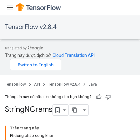
TensorFlow v2.8.4
Trang này được dịch bởi
Cloud Translation API
.
x
TensorFlow
API
TensorFlow v2.8.4
Java
Thông tin này có hữu ích không cho bạn không?
String
NGrams
Trên trang này
Phương pháp công khai