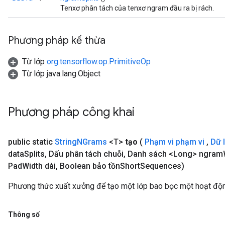
Tenxơ phân tách của tenxơ ngram đầu ra bị rách.
Phương pháp kế thừa
Từ lớp
org.tensorflow.op.PrimitiveOp
Từ lớp java.lang.Object
Phương pháp công khai
public static
String
NGrams
<T>
tạo
(
Phạm vi phạm vi
,
Dữ 
data
Splits
,
Dấu phân tách chuỗi
,
Danh sách <Long> ngram
Pad
Width dài
,
Boolean bảo tồn
Short
Sequences)
Phương thức xuất xưởng để tạo một lớp bao bọc một hoạt độ
Thông số