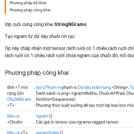
Phương pháp kế thừa
Phương pháp công khai
lớp cuối cùng công khai
StringNGrams
Tạo ngram từ dữ liệu chuỗi rời rạc.
Op này chấp nhận một tensor rách rưới có 1 chiều rách rưới chỉ
rách rưới có 1 chiều rách rưới chứa ngram của chuỗi đó, nối dọc
Phương pháp công khai
tĩnh <T mở
tạo
(
Phạm vi
phạm vi,
Dữ liệu toán hạng
<String>,
T
rộng Số>
Danh sách <Long> ngramWidths, Chuỗi leftPad, Chuỗ
ChuỗiNGram
tồnShortSequences)
<T>
Phương thức xuất xưởng để tạo một lớp bao bọc mộ
Đầu ra
ngram
()
<Chuỗi>
Các giá trị tensor của ngrams ragged tensor.
Đầu ra
<T>
ngramSplits
()