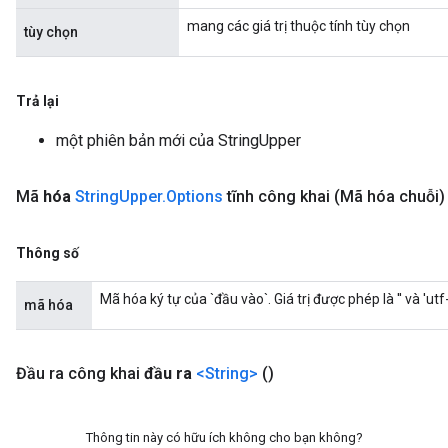
mang các giá trị thuộc tính tùy chọn
tùy chọn
Trả lại
một phiên bản mới của StringUpper
Mã
hóa
String
Upper
.
Options
tĩnh công khai
(Mã hóa chuỗi)
Thông số
Mã hóa ký tự của `đầu vào`. Giá trị được phép là '' và 'utf-8
mã hóa
Đầu ra công khai
đầu ra
<String>
()
Thông tin này có hữu ích không cho bạn không?