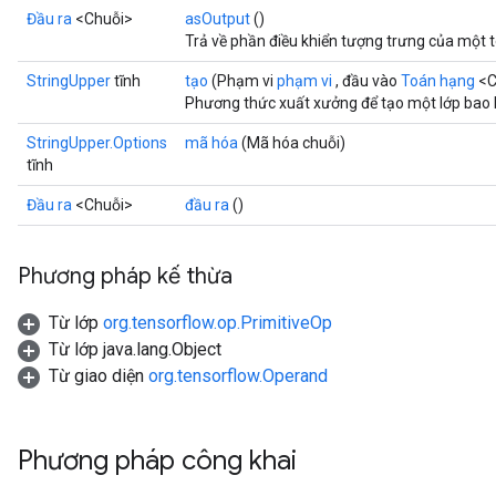
Đầu ra
<Chuỗi>
asOutput
()
Trả về phần điều khiển tượng trưng của một 
StringUpper
tĩnh
tạo
(Phạm vi
phạm vi
, đầu vào
Toán hạng
<C
Phương thức xuất xưởng để tạo một lớp bao 
StringUpper.Options
mã hóa
(Mã hóa chuỗi)
tĩnh
Đầu ra
<Chuỗi>
đầu ra
()
Phương pháp kế thừa
Từ lớp
org.tensorflow.op.PrimitiveOp
Từ lớp java.lang.Object
Từ giao diện
org.tensorflow.Operand
Phương pháp công khai