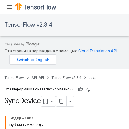
TensorFlow v2.8.4
x
Эта страница переведена с помощью
Cloud Translation API
.
TensorFlow
API, API
TensorFlow v2.8.4
Java
Эта информация оказалась полезной?
Sync
Device
Содержание
Публичные методы