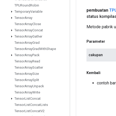
TPURound
Robin
pembuatan
TP
Temporary
Variable
status kompilas
Tensor
Array
Tensor
Array
Close
Metode pabrik 
Tensor
Array
Concat
Tensor
Array
Gather
Parameter
Tensor
Array
Grad
Tensor
Array
Grad
With
Shape
cakupan
Tensor
Array
Pack
Tensor
Array
Read
Tensor
Array
Scatter
Kembali
Tensor
Array
Size
Tensor
Array
Split
contoh ba
Tensor
Array
Unpack
Tensor
Array
Write
Tensor
List
Concat
Tensor
List
Concat
Lists
Tensor
List
Concat
V2