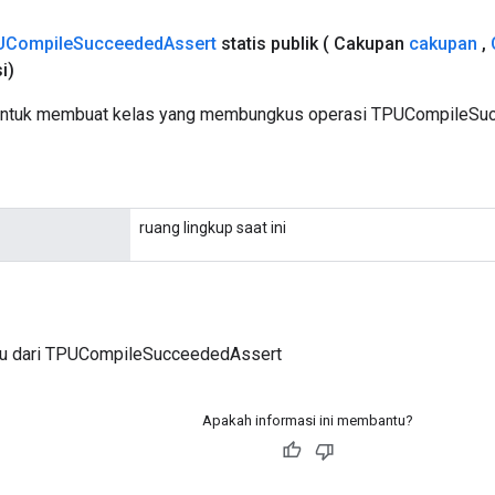
UCompile
Succeeded
Assert
statis publik
( Cakupan
cakupan
,
i)
untuk membuat kelas yang membungkus operasi TPUCompileSuc
ruang lingkup saat ini
ru dari TPUCompileSucceededAssert
Apakah informasi ini membantu?