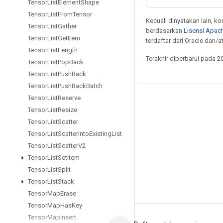
Tensor
List
Element
Shape
Tensor
List
From
Tensor
Kecuali dinyatakan lain, k
Tensor
List
Gather
berdasarkan
Lisensi Apach
Tensor
List
Get
Item
terdaftar dari Oracle dan/
Tensor
List
Length
Terakhir diperbarui pada 2
Tensor
List
Pop
Back
Tensor
List
Push
Back
Tensor
List
Push
Back
Batch
Tensor
List
Reserve
Tetap terhubung
Tensor
List
Resize
Blog
Tensor
List
Scatter
Tensor
List
Scatter
Into
Existing
List
Forum
Tensor
List
Scatter
V2
GitHub
Tensor
List
Set
Item
Twitter
Tensor
List
Split
Tensor
List
Stack
YouTube
Tensor
Map
Erase
Tensor
Map
Has
Key
Tensor
Map
Insert