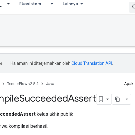
Ekosistem
Lainnya
Halaman ini diterjemahkan oleh
Cloud Translation API
.
TensorFlow v2.8.4
Java
Apaka
pile
Succeeded
Assert
cceededAssert
kelas akhir publik
wa kompilasi berhasil.