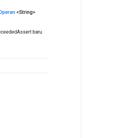
Operan
<String>
ceededAssert baru.