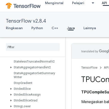
Alg
Menginstal
Pelajari
API
StatelessRandomNormalV2
StatelessRandomPoisson
StatelessRandomUniformFullInt
TensorFlow v2.8.4
StatelessRandomUniformFullIntV
Ringkasan
Python
C++
Java
Lainnya
2
Stateless
Random
Uniform
Int
V2
Stateless
Random
Uniform
V2
Stateless
Sample
Distorted
Bounding
Box
Stateless
Shuffle
Stateless
Truncated
Normal
V2
Stats
Aggregator
Handle
V2
TensorFlow
API
Stats
Aggregator
Set
Summary
TPUCom
Writer
Stop
Gradient
Strided
Slice
TPUCompileSu
Strided
Slice
Assign
Strided
Slice
Grad
Menegaskan bah
String
Lower