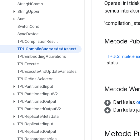
Operasi ini tid
String
NGrams
semua interaksi 
String
Upper
Sum
'compilation_sta
Switch
Cond
Sync
Device
Metode Publ
TPUCompilation
Result
TPUCompile
Succeeded
Assert
TPUCompileSuc
TPUEmbedding
Activations
statis
TPUExecute
TPUExecute
And
Update
Variables
TPUOrdinal
Selector
TPUPartitioned
Input
Metode War
TPUPartitioned
Input
V2
TPUPartitioned
Output
Dari kelas
o
TPUPartitioned
Output
V2
Dari kelas j
TPUReplicate
Metadata
TPUReplicated
Input
Metode Pu
TPUReplicated
Output
TPUReshard
Variables