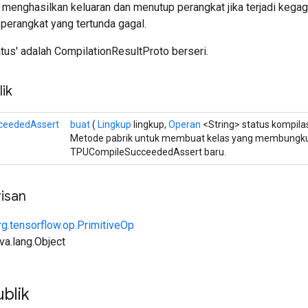
ak menghasilkan keluaran dan menutup perangkat jika terjadi keg
perangkat yang tertunda gagal.
tus' adalah CompilationResultProto berseri.
ik
ceededAssert
buat
(
Lingkup
lingkup,
Operan
<String> status kompilas
Metode pabrik untuk membuat kelas yang membungku
TPUCompileSucceededAssert baru.
isan
rg.tensorflow.op.PrimitiveOp
ava.lang.Object
blik