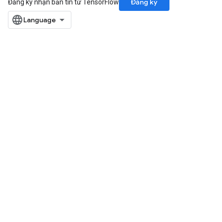
Đăng ký
Đăng ký nhận bản tin từ TensorFlow