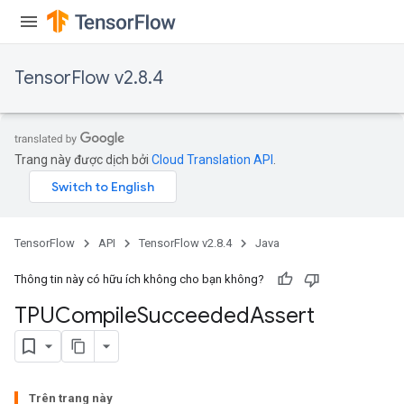
x
TensorFlow v2.8.4
Trang này được dịch bởi
Cloud Translation API
.
TensorFlow
API
TensorFlow v2.8.4
Java
Thông tin này có hữu ích không cho bạn không?
TPUCompile
Succeeded
Assert
Trên trang này