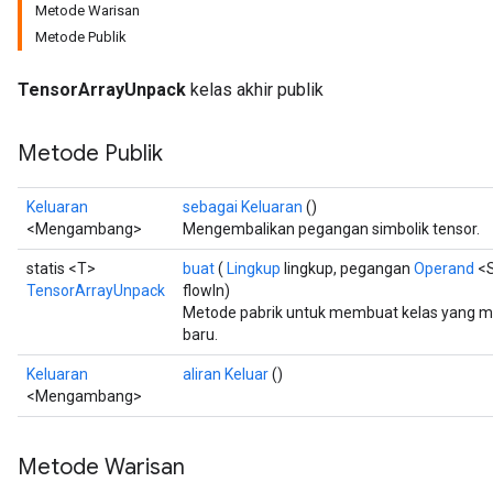
Metode Warisan
Metode Publik
TensorArrayUnpack
kelas akhir publik
Metode Publik
Keluaran
sebagai Keluaran
()
<Mengambang>
Mengembalikan pegangan simbolik tensor.
statis <T>
buat
(
Lingkup
lingkup, pegangan
Operand
<S
TensorArrayUnpack
flowIn)
Metode pabrik untuk membuat kelas yang 
baru.
Keluaran
aliran Keluar
()
<Mengambang>
Metode Warisan