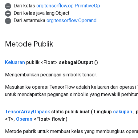
Dari kelas
org.tensorflow.op.PrimitiveOp
Dari kelas java.lang.Object
Dari antarmuka
org.tensorflow.Operand
Metode Publik
Keluaran
publik <Float>
sebagai
Output
()
Mengembalikan pegangan simbolik tensor.
Masukan ke operasi TensorFlow adalah keluaran dari operasi 
untuk mendapatkan pegangan simbolis yang mewakili perhitun
Tensor
Array
Unpack
statis publik
buat
( Lingkup
cakupan
,
p
<T>
,
Operan
<Float> flow
In)
Metode pabrik untuk membuat kelas yang membungkus operas