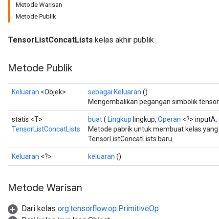
Metode Warisan
Metode Publik
TensorListConcatLists
kelas akhir publik
Metode Publik
Keluaran
<Objek>
sebagai Keluaran
()
Mengembalikan pegangan simbolik tensor
statis <T>
buat
(
Lingkup
lingkup,
Operan
<?> inputA,
TensorListConcatLists
Metode pabrik untuk membuat kelas yan
TensorListConcatLists baru.
Keluaran
<?>
keluaran
()
Metode Warisan
Dari kelas
org.tensorflow.op.PrimitiveOp