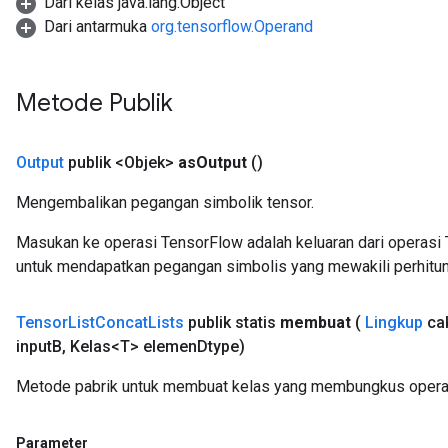
Dari kelas java.lang.Object
Dari antarmuka
org.tensorflow.Operand
Metode Publik
Output
publik <Objek>
as
Output
()
Mengembalikan pegangan simbolik tensor.
Masukan ke operasi TensorFlow adalah keluaran dari operasi 
untuk mendapatkan pegangan simbolis yang mewakili perhitun
Tensor
List
Concat
Lists
publik statis
membuat
(
Lingkup
ca
input
B
,
Kelas<T> elemen
Dtype)
Metode pabrik untuk membuat kelas yang membungkus operas
Parameter