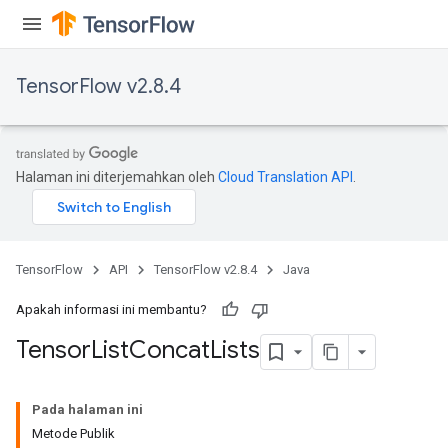
TensorFlow v2.8.4
Halaman ini diterjemahkan oleh
Cloud Translation API
.
TensorFlow
API
TensorFlow v2.8.4
Java
Apakah informasi ini membantu?
Tensor
List
Concat
Lists
Pada halaman ini
Metode Publik