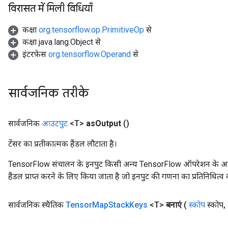
विरासत में मिली विधियाँ
कक्षा
org.tensorflow.op.PrimitiveOp
से
कक्षा java.lang.Object से
इंटरफ़ेस
org.tensorflow.Operand
से
सार्वजनिक तरीके
सार्वजनिक
आउटपुट
<T>
as
Output
()
टेंसर का प्रतीकात्मक हैंडल लौटाता है।
TensorFlow संचालन के इनपुट किसी अन्य TensorFlow ऑपरेशन के आउटप
हैंडल प्राप्त करने के लिए किया जाता है जो इनपुट की गणना का प्रतिनिधित्व 
सार्वजनिक स्थैतिक
Tensor
Map
Stack
Keys
<T>
बनाएं
(
स्कोप
स्कोप
,