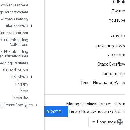
Worker
Heartbeat
Wrap
Dataset
Variant
Write
Raw
Proto
Summary
Xla
Concat
ND
Xla
Recv
From
Host
Xla
Recv
TPUEmbedding
Activations
Xla
Recv
TPUEmbedding
Deduplication
Data
Xla
Send
TPUEmbedding
Gradients
Xla
Send
To
Host
Xla
Split
ND
Xlog1py
Zeros
Zeros
Like
org
.
tensorflow
.
types