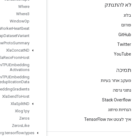
Where
Where3
Window
Op
Worker
Heartbeat
Wrap
Dataset
Variant
Write
Raw
Proto
Summary
Xla
Concat
ND
Xla
Recv
From
Host
Xla
Recv
TPUEmbedding
Activations
Xla
Recv
TPUEmbedding
Deduplication
Data
Xla
Send
TPUEmbedding
Gradients
Xla
Send
To
Host
Xla
Split
ND
Xlog1py
Zeros
Zeros
Like
org
.
tensorflow
.
types