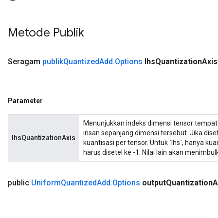
Metode Publik
Seragam
publik
Quantized
Add
.
Options
lhs
Quantization
Axis
Parameter
Menunjukkan indeks dimensi tensor tempat 
irisan sepanjang dimensi tersebut. Jika diset
lhsQuantizationAxis
kuantisasi per tensor. Untuk `lhs`, hanya kua
harus disetel ke -1. Nilai lain akan menimb
public
Uniform
Quantized
Add
.
Options
output
Quantization
A