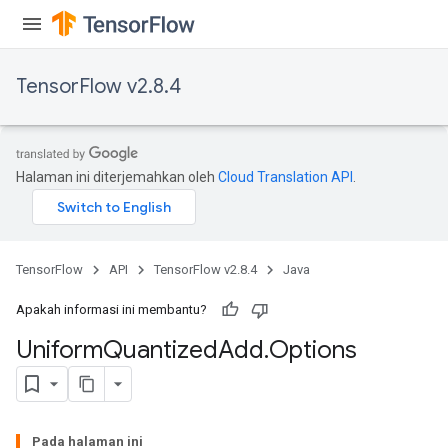
TensorFlow v2.8.4
Halaman ini diterjemahkan oleh
Cloud Translation API
.
TensorFlow
API
TensorFlow v2.8.4
Java
Apakah informasi ini membantu?
Uniform
Quantized
Add
.
Options
Pada halaman ini