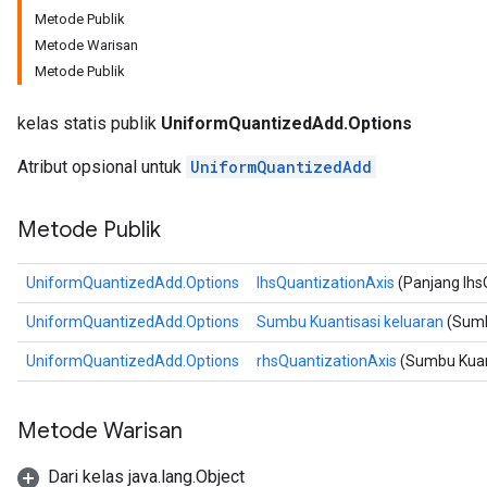
Metode Publik
Metode Warisan
Metode Publik
kelas statis publik
UniformQuantizedAdd.Options
Atribut opsional untuk
UniformQuantizedAdd
Metode Publik
UniformQuantizedAdd.Options
lhsQuantizationAxis
(Panjang lhs
UniformQuantizedAdd.Options
Sumbu Kuantisasi keluaran
(Sumb
UniformQuantizedAdd.Options
rhsQuantizationAxis
(Sumbu Kuant
Metode Warisan
Dari kelas java.lang.Object