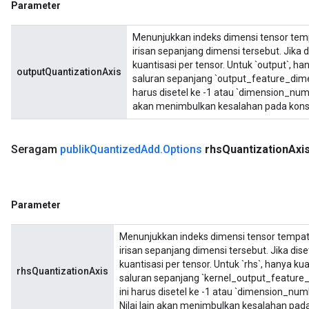
Parameter
Menunjukkan indeks dimensi tensor temp
irisan sepanjang dimensi tersebut. Jika d
kuantisasi per tensor. Untuk `output`, ha
outputQuantizationAxis
saluran sepanjang `output_feature_dimen
harus disetel ke -1 atau `dimension_num
akan menimbulkan kesalahan pada konst
Seragam
publik
Quantized
Add
.
Options
rhs
Quantization
Axi
Parameter
Menunjukkan indeks dimensi tensor tempat
irisan sepanjang dimensi tersebut. Jika dise
kuantisasi per tensor. Untuk `rhs`, hanya ku
rhsQuantizationAxis
saluran sepanjang `kernel_output_feature_
ini harus disetel ke -1 atau `dimension_n
Nilai lain akan menimbulkan kesalahan pada