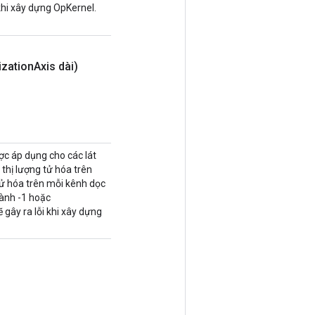
khi xây dựng OpKernel.
ization
Axis dài)
ợc áp dụng cho các lát
thị lượng tử hóa trên
 tử hóa trên mỗi kênh dọc
hành -1 hoặc
gây ra lỗi khi xây dựng