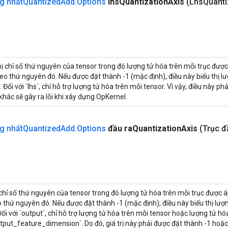
g nhất
Quantized
Add
.
Options
lhs
Quantization
Axis
(Lhs
Quanti
hị chỉ số thứ nguyên của tensor trong đó lượng tử hóa trên mỗi trục được
eo thứ nguyên đó. Nếu được đặt thành -1 (mặc định), điều này biểu thị l
. Đối với `lhs`, chỉ hỗ trợ lượng tử hóa trên mỗi tensor. Vì vậy, điều này p
ị khác sẽ gây ra lỗi khi xây dựng OpKernel.
g nhất
Quantized
Add
.
Options
đầu ra
Quantization
Axis
(Trục đ
 chỉ số thứ nguyên của tensor trong đó lượng tử hóa trên mỗi trục được á
 thứ nguyên đó. Nếu được đặt thành -1 (mặc định), điều này biểu thị lượ
Đối với `output`, chỉ hỗ trợ lượng tử hóa trên mỗi tensor hoặc lượng tử h
tput_feature_dimension`. Do đó, giá trị này phải được đặt thành -1 hoặc