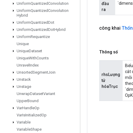
`dimensi
đầu
Uniform
Quantized
Convolution
ra
Uniform
Quantized
Convolution
Hybrid
Uniform
Quantized
Dot
công khai
Thốn
Uniform
Quantized
Dot
Hybrid
Uniform
Requantize
Unique
Unique
Dataset
Thông số
Unique
With
Counts
Unravel
Index
Biểu
cắt 
Unsorted
Segment
Join
rhsLượng
mỗi 
Unstack
tử
theo
hóaTrục
Unstage
`dim
Unwrap
Dataset
Variant
OpK
Upper
Bound
Var
Handle
Op
Var
Is
Initialized
Op
Variable
Variable
Shape