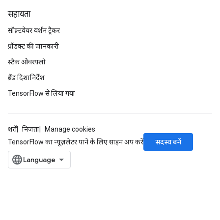
सहायता
सॉफ़्टवेयर वर्शन ट्रैकर
प्रॉडक्ट की जानकारी
स्टैक ओवरफ़्लो
ब्रैंड दिशानिर्देश
TensorFlow से लिया गया
शर्तें
निजता
Manage cookies
सदस्य बनें
TensorFlow का न्यूज़लेटर पाने के लिए साइन अप करें