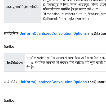
है। `आउटपुट` के लिए, केवल `आउटपुट_फीचर_डाइमेंश
आउटपुटक्वांटिज़ेशनएक्सिस
परिमाणीकरण समर्थित है। इस प्रकार, इसे -1 या
`dimension_numbers.output_feature_dimens
OpKernel निर्माण में त्रुटि उत्पन्न करेंगे।
सार्वजनिक
Uniform
Quantized
Convolution
.
Options
rhs
Dilatio
पैरामीटर
`rhs` के प्रत्येक स्थानिक आयाम में लागू किया जाने वाला फैलाव
rhsDilation
(`rhs` स्थानिक आयामों की संख्या) होनी चाहिए। यदि सूची खाली है
सेट है।
सार्वजनिक
Uniform
Quantized
Convolution
.
Options
rhs
Quanti
पैरामीटर