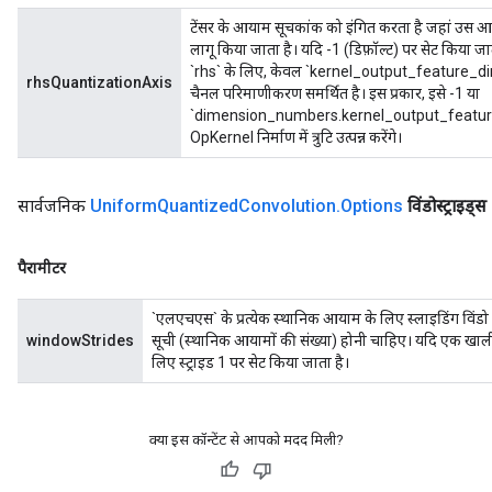
टेंसर के आयाम सूचकांक को इंगित करता है जहां उस आ
लागू किया जाता है। यदि -1 (डिफ़ॉल्ट) पर सेट किया जा
`rhs` के लिए, केवल `kernel_output_feature_dime
rhsQuantizationAxis
चैनल परिमाणीकरण समर्थित है। इस प्रकार, इसे -1 या
`dimension_numbers.kernel_output_feature_d
OpKernel निर्माण में त्रुटि उत्पन्न करेंगे।
सार्वजनिक
Uniform
Quantized
Convolution
.
Options
विंडोस्ट्राइड्स
पैरामीटर
`एलएचएस` के प्रत्येक स्थानिक आयाम के लिए स्लाइडिंग विंड
windowStrides
सूची (स्थानिक आयामों की संख्या) होनी चाहिए। यदि एक खाली स
लिए स्ट्राइड 1 पर सेट किया जाता है।
क्या इस कॉन्टेंट से आपको मदद मिली?