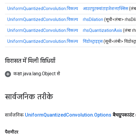
UniformQuantizedConvolution.विकल्प
आउटपुटक्वांटाइजेशनएक्सिस
(लंब
UniformQuantizedConvolution.विकल्प
rhsDilation
(सूची<लंबा> rhsDil
UniformQuantizedConvolution.विकल्प
rhsQuantizationAxis
(लंबा r
UniformQuantizedConvolution.विकल्प
विंडोस्ट्राइड्स
(सूची<लंबी> विंडोस्ट्
विरासत में मिली विधियाँ
x
कक्षा java.lang.Object से
सार्वजनिक तरीके
सार्वजनिक
Uniform
Quantized
Convolution
.
Options
बैचग्रुपकाउंट
पैरामीटर