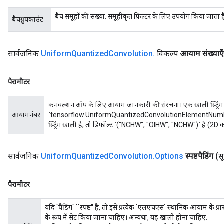
बैच समूहों की संख्या. समूहीकृत फ़िल्टर के लिए उपयोग किया जात
बैचग्रुपकाउंट
सार्वजनिक
Uniform
Quantized
Convolution
.
विकल्प
आयाम संख्याएँ
पैरामीटर
कनवल्शन ऑप के लिए आयाम जानकारी की संरचना। एक खाली स्ट्रिंग (
आयामनंबर
`tensorflow.UniformQuantizedConvolutionElementNumbersAttr`
स्ट्रिंग खाली है, तो डिफ़ॉल्ट `("NCHW", "OIHW", "NCHW")` है (2D
सार्वजनिक
Uniform
Quantized
Convolution
.
Options
स्पष्टपैडिंग
(सू
पैरामीटर
यदि `पैडिंग` ``स्पष्ट'' है, तो इसे प्रत्येक `एलएचएस` स्थानिक आयाम के प्र
के रूप में सेट किया जाना चाहिए। अन्यथा, यह खाली होना चाहिए.