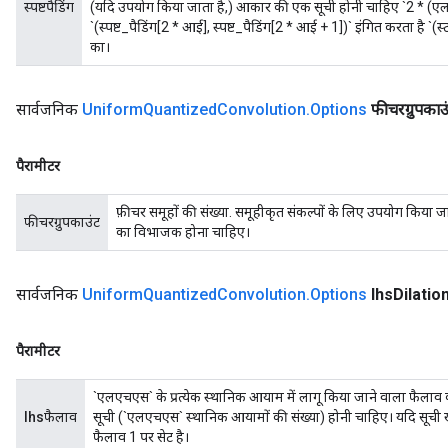
स्पष्टपैडिंग
(यदि उपयोग किया जाता है,) आकार की एक सूची होनी चाहिए `2 * (एल
`(स्पष्ट_पैडिंग[2 * आई], स्पष्ट_पैडिंग[2 * आई + 1])` इंगित करता है `(
का।
सार्वजनिक
Uniform
Quantized
Convolution
.
Options
फीचरग्रुपकाउ
पैरामीटर
फ़ीचर समूहों की संख्या. समूहीकृत संकल्पों के लिए उपयोग किया
फीचरग्रुपकाउंट
का विभाजक होना चाहिए।
सार्वजनिक
Uniform
Quantized
Convolution
.
Options
lhs
Dilatio
पैरामीटर
`एलएचएस` के प्रत्येक स्थानिक आयाम में लागू किया जाने वाला फैल
lhsफैलाव
सूची (`एलएचएस` स्थानिक आयामों की संख्या) होनी चाहिए। यदि सूची 
फैलाव 1 पर सेट है।