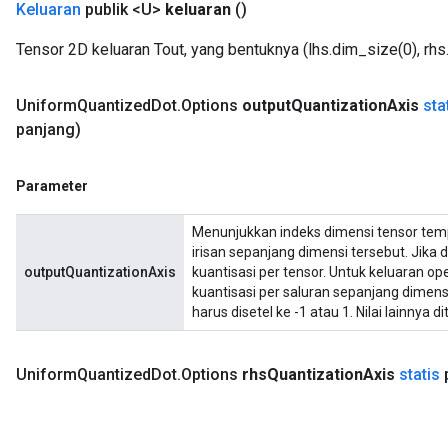
Keluaran
publik <U>
keluaran
()
Tensor 2D keluaran Tout, yang bentuknya (lhs.dim_size(0), rhs
Uniform
Quantized
Dot
.
Options
output
Quantization
Axis
sta
panjang)
Parameter
Menunjukkan indeks dimensi tensor temp
irisan sepanjang dimensi tersebut. Jika d
outputQuantizationAxis
kuantisasi per tensor. Untuk keluaran ope
kuantisasi per saluran sepanjang dimensi 
harus disetel ke -1 atau 1. Nilai lainnya di
Uniform
Quantized
Dot
.
Options
rhs
Quantization
Axis
statis
p