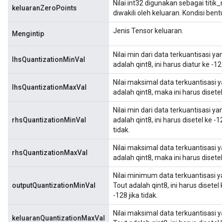
Nilai int32 digunakan sebagai titik
keluaranZeroPoints
diwakili oleh keluaran. Kondisi be
Jenis Tensor keluaran.
Mengintip
Nilai min dari data terkuantisasi ya
lhsQuantizationMinVal
adalah qint8, ini harus diatur ke -1
Nilai maksimal data terkuantisasi y
lhsQuantizationMaxVal
adalah qint8, maka ini harus disete
Nilai min dari data terkuantisasi y
rhsQuantizationMinVal
adalah qint8, ini harus disetel ke -
tidak.
Nilai maksimal data terkuantisasi y
rhsQuantizationMaxVal
adalah qint8, maka ini harus disete
Nilai minimum data terkuantisasi y
outputQuantizationMinVal
Tout adalah qint8, ini harus disetel
-128 jika tidak.
Nilai maksimal data terkuantisasi 
keluaranQuantizationMaxVal