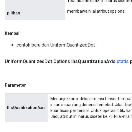
Tout adalah qint8, ini harus disetel
membawa nilai atribut opsional
pilihan
Kembali
contoh baru dari UniformQuantizedDot
Uniform
Quantized
Dot
.
Options
lhs
Quantization
Axis
statis
p
Parameter
Menunjukkan indeks dimensi tensor tempat 
irisan sepanjang dimensi tersebut. Jika diset
lhsQuantizationAxis
kuantisasi per tensor. Untuk operasi titik, 
Jadi, atribut ini harus disetel ke -1. Nilai-nilai 