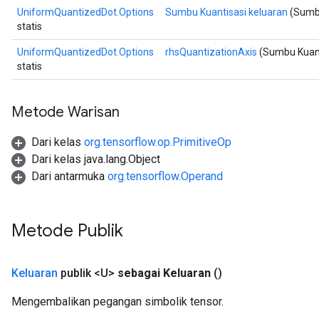
UniformQuantizedDot.Options
Sumbu Kuantisasi keluaran
(Sumbu
statis
UniformQuantizedDot.Options
rhsQuantizationAxis
(Sumbu Kuant
statis
Metode Warisan
Dari kelas
org.tensorflow.op.PrimitiveOp
Dari kelas java.lang.Object
Dari antarmuka
org.tensorflow.Operand
Metode Publik
Keluaran
publik <U>
sebagai Keluaran
()
Mengembalikan pegangan simbolik tensor.