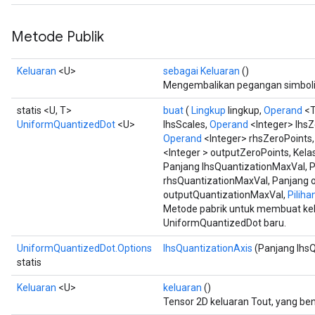
Metode Publik
Keluaran
<U>
sebagai Keluaran
()
Mengembalikan pegangan simbolik
statis <U, T>
buat
(
Lingkup
lingkup,
Operand
<T
UniformQuantizedDot
<U>
lhsScales,
Operand
<Integer> lhsZ
Operand
<Integer> rhsZeroPoints
<Integer > outputZeroPoints, Kela
Panjang lhsQuantizationMaxVal, 
rhsQuantizationMaxVal, Panjang 
outputQuantizationMaxVal,
Pilihan
Metode pabrik untuk membuat ke
UniformQuantizedDot baru.
UniformQuantizedDot.Options
lhsQuantizationAxis
(Panjang lhsQ
statis
Keluaran
<U>
keluaran
()
Tensor 2D keluaran Tout, yang ben