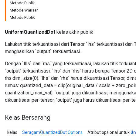
Metode Publik
Metode Warisan
Metode Publik
UniformQuantizedDot
kelas akhir publik
Lakukan titik terkuantisasi dari Tensor `lhs` terkuantisasi dan 
menghasilkan `output` terkuantisasi.
Dengan `lhs` dan `rhs` yang terkuantisasi, lakukan titik terkua
`output` terkuantisasi. `lhs` dan `rhs` harus berupa Tensor 2
rhs.dim_size(0). `lhs` dan `rhs` harus dikuantisasi Tensor, di
rumus: quantized_data = clip(original_data / scale + zero_poin
quantization_max_val). `output` juga dikuantisasi, menggunak
dikuantisasi per-tensor, `output` juga harus dikuantisasi per-te
Kelas Bersarang
Un
kelas
SeragamQuantizedDot.Options
Atribut opsional untuk