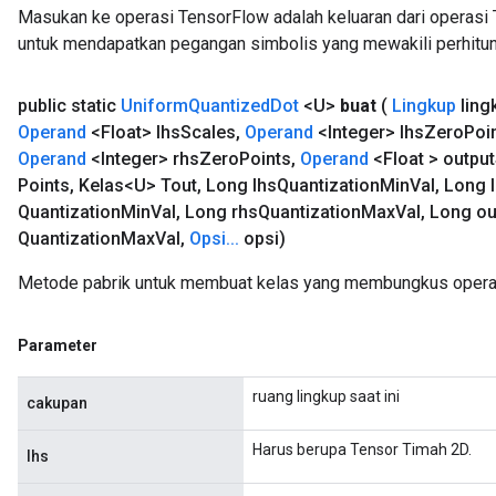
x
Masukan ke operasi TensorFlow adalah keluaran dari operasi 
untuk mendapatkan pegangan simbolis yang mewakili perhitun
public static
Uniform
Quantized
Dot
<U>
buat
(
Lingkup
ling
Operand
<Float> lhs
Scales
,
Operand
<Integer> lhs
Zero
Poi
Operand
<Integer> rhs
Zero
Points
,
Operand
<Float > output
Points
,
Kelas<U> Tout
,
Long lhs
Quantization
Min
Val
,
Long l
Quantization
Min
Val
,
Long rhs
Quantization
Max
Val
,
Long ou
Quantization
Max
Val
,
Opsi
.
.
.
opsi)
Metode pabrik untuk membuat kelas yang membungkus operas
Parameter
ruang lingkup saat ini
cakupan
Harus berupa Tensor Timah 2D.
lhs