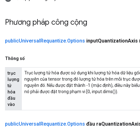
Phương pháp công cộng
public
Universal
Requantize
.
Options
input
Quantization
Axis
Thông số
Trục lượng tử hóa được sử dụng khi lượng tử hóa dữ liệu gốc 
trục
nguyên của tensor trong đó lượng tử hóa trên mỗi trục được
lượng
nguyên đó. Nếu được đặt thành -1 (mặc định), điều này biểu 
tử
nó phải được đặt trong phạm vi [0, input.dims()).
hóa
đầu
vào
public
Universal
Requantize
.
Options
đầu ra
Quantization
Axi