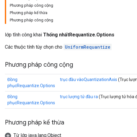
Phương pháp công cộng
Phương pháp kế thừa
Phương pháp công cộng
lớp tĩnh công khai
Thống nhấtRequantize.Options
Các thuộc tính tùy chọn cho
UniformRequantize
Phương pháp công cộng
Đồng
trục đầu vàoQuantizationAxis
(Trục lượn
phụcRequantize.Options
Đồng
trục lượng tử đầu ra
(Trục lượng tử hóa đ
phụcRequantize.Options
Phương pháp kế thừa
Từ lớp java.lang.Object