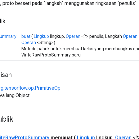
, proto berseri pada `langkah` menggunakan ringkasan `penulis`.
ik
Summary
buat
(
Lingkup
lingkup,
Operan
<?> penulis, Langkah
Operan
Operan
<String>)
Metode pabrik untuk membuat kelas yang membungkus ope
WriteRawProtoSummary baru.
isan
rg.tensorflow.op.PrimitiveOp
ava.lang.Object
blik
ite
Raw
Proto
Summary
membuat
(
Lingkup
lingkup
,
Operan
<?>