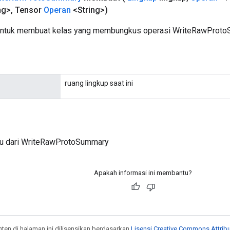
ng>
,
Tensor
Operan
<String>)
untuk membuat kelas yang membungkus operasi WriteRawProto
ruang lingkup saat ini
ru dari WriteRawProtoSummary
Apakah informasi ini membantu?
onten di halaman ini dilisensikan berdasarkan
Lisensi Creative Commons Attribu