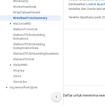
Window
Op
berdasarkan
Lisensi Apach
Worker
Heartbeat
terdaftar dari Oracle dan/
Wrap
Dataset
Variant
Terakhir diperbarui pada 2
Write
Raw
Proto
Summary
Xla
Concat
ND
Xla
Recv
From
Host
Xla
Recv
TPUEmbedding
Tetap terhubung
Activations
Xla
Recv
TPUEmbedding
Blog
Deduplication
Data
Forum
Xla
Send
TPUEmbedding
Gradients
Xla
Send
To
Host
GitHub
Xla
Split
ND
Twitter
Xlog1py
YouTube
Zeros
Zeros
Like
org
.
tensorflow
.
types
Persyaratan
Privasi
Manage cookies
Daftar untuk menerima news