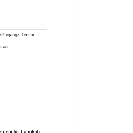
<Panjang>, Tensor
rasi
 penulis
,
Langkah