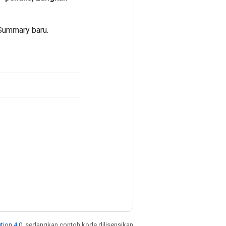
Summary baru.
tion 4.0
, sedangkan contoh kode dilisensikan