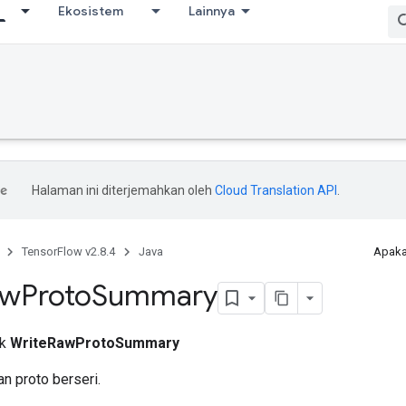
Ekosistem
Lainnya
Halaman ini diterjemahkan oleh
Cloud Translation API
.
TensorFlow v2.8.4
Java
Apaka
aw
Proto
Summary
ik
WriteRawProtoSummary
n proto berseri.