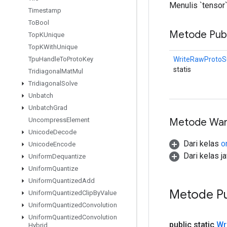
Menulis `tensor`
Timestamp
To
Bool
Metode Publ
Top
KUnique
Top
KWith
Unique
WriteRawProto
Tpu
Handle
To
Proto
Key
statis
Tridiagonal
Mat
Mul
Tridiagonal
Solve
Unbatch
Unbatch
Grad
Metode War
Uncompress
Element
Unicode
Decode
Dari kelas
o
Unicode
Encode
Dari kelas j
Uniform
Dequantize
Uniform
Quantize
Uniform
Quantized
Add
Metode Pu
Uniform
Quantized
Clip
By
Value
Uniform
Quantized
Convolution
Uniform
Quantized
Convolution
public static
Wr
Hybrid