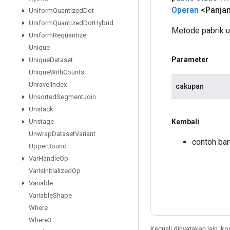
Operan
<Panja
Uniform
Quantized
Dot
Uniform
Quantized
Dot
Hybrid
Metode pabrik 
Uniform
Requantize
Unique
Parameter
Unique
Dataset
Unique
With
Counts
Unravel
Index
cakupan
Unsorted
Segment
Join
Unstack
Kembali
Unstage
Unwrap
Dataset
Variant
contoh ba
Upper
Bound
Var
Handle
Op
Var
Is
Initialized
Op
Variable
Variable
Shape
Where
Where3
Kecuali dinyatakan lain, k