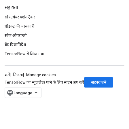
सहायता
सॉफ़्टवेयर वर्शन ट्रैकर
प्रॉडक्ट की जानकारी
स्टैक ओवरफ़्लो
ब्रैंड दिशानिर्देश
TensorFlow से लिया गया
शर्तें
निजता
Manage cookies
सदस्य बनें
TensorFlow का न्यूज़लेटर पाने के लिए साइन अप करें