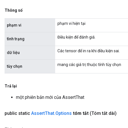
Thông số
t
phạm vi hiện tại
phạm vi
Điều kiện để đánh giá.
tình trạng
Các tensor để in ra khi điều kiện sai.
dữ liệu
source
mang các giá trị thuộc tính tùy chọn
tùy chọn
leOp
Trả lại
một phiên bản mới của AssertThat
public static
Assert
That
.
Options
tóm tắt
(Tóm tắt dài)