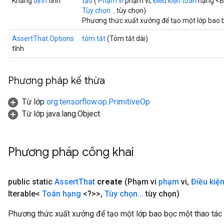
Khẳng
định
tĩnh
tạo
(
Phạm vi
phạm vi,
Điều kiện toán
hạng <Bo
Tùy chọn...
tùy chọn)
Phương thức xuất xưởng để tạo một lớp bao 
AssertThat.Options
tóm tắt
(Tóm tắt dài)
tĩnh
Phương pháp kế thừa
Từ lớp
org.tensorflow.op.PrimitiveOp
Từ lớp java.lang.Object
Phương pháp công khai
public static
Assert
That
create
(Phạm vi
phạm
vi
,
Điều kiệ
Iterable<
Toán hạng
<?>>
,
Tùy chọn
.
.
.
tùy chọn)
Phương thức xuất xưởng để tạo một lớp bao bọc một thao tác