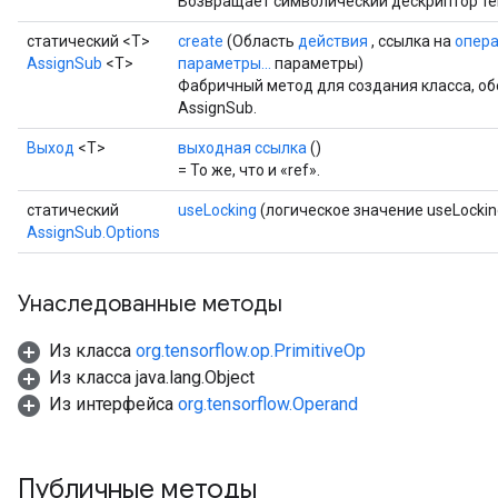
Возвращает символический дескриптор те
статический <T>
create
(Область
действия
, ссылка на
опер
AssignSub
<T>
параметры...
параметры)
Фабричный метод для создания класса, 
AssignSub.
Выход
<Т>
выходная ссылка
()
= То же, что и «ref».
статический
useLocking
(логическое значение useLockin
AssignSub.Options
Унаследованные методы
Из класса
org.tensorflow.op.PrimitiveOp
Из класса java.lang.Object
Из интерфейса
org.tensorflow.Operand
t
Публичные методы