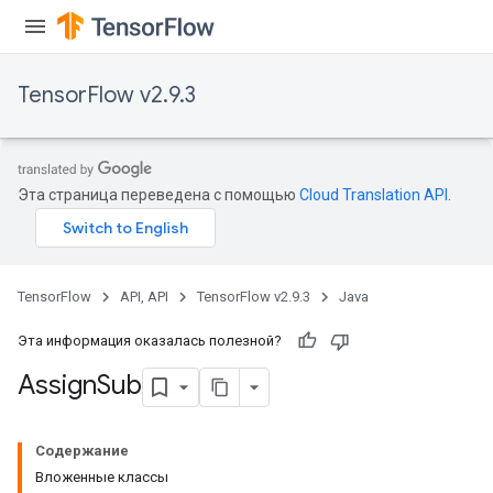
TensorFlow v2.9.3
rs
Эта страница переведена с помощью
Cloud Translation API
.
TensorFlow
API, API
TensorFlow v2.9.3
Java
Эта информация оказалась полезной?
Assign
Sub
Содержание
Вложенные классы