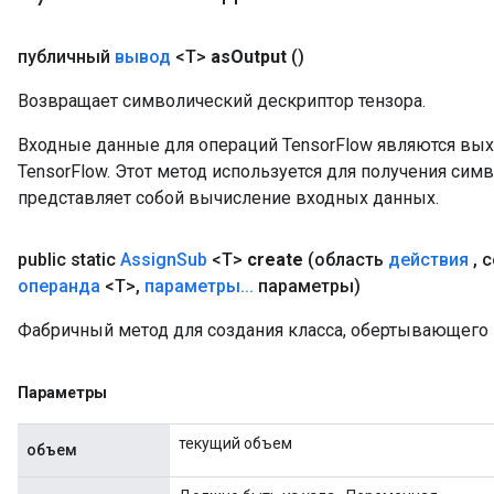
публичный
вывод
<T>
as
Output
()
Возвращает символический дескриптор тензора.
source
Входные данные для операций TensorFlow являются вы
TensorFlow. Этот метод используется для получения сим
leOp
представляет собой вычисление входных данных.
public static
Assign
Sub
<T>
create
(область
действия
,
с
операнда
<T>
,
параметры
.
.
.
параметры)
Фабричный метод для создания класса, обертывающего
Параметры
текущий объем
объем