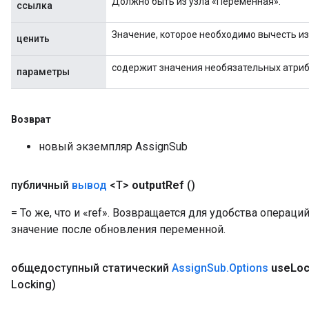
Должно быть из узла «Переменная».
ссылка
Flush
Значение, которое необходимо вычесть из
ценить
eHandleOp
содержит значения необязательных атри
параметры
Возврат
ureSplit
новый экземпляр AssignSub
публичный
вывод
<T>
output
Ref
()
= То же, что и «ref». Возвращается для удобства операци
значение после обновления переменной.
общедоступный статический
Assign
Sub
.
Options
use
Loc
Locking)