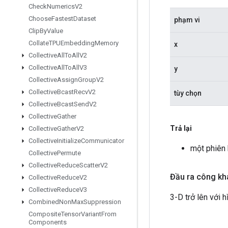
Check
Numerics
V2
Choose
Fastest
Dataset
phạm vi
Clip
By
Value
Collate
TPUEmbedding
Memory
x
Collective
All
To
All
V2
Collective
All
To
All
V3
y
Collective
Assign
Group
V2
Collective
Bcast
Recv
V2
tùy chọn
Collective
Bcast
Send
V2
Collective
Gather
Trả lại
Collective
Gather
V2
Collective
Initialize
Communicator
một phiên
Collective
Permute
Collective
Reduce
Scatter
V2
Đầu ra công kh
Collective
Reduce
V2
Collective
Reduce
V3
3-D trở lên với hì
Combined
Non
Max
Suppression
Composite
Tensor
Variant
From
Components