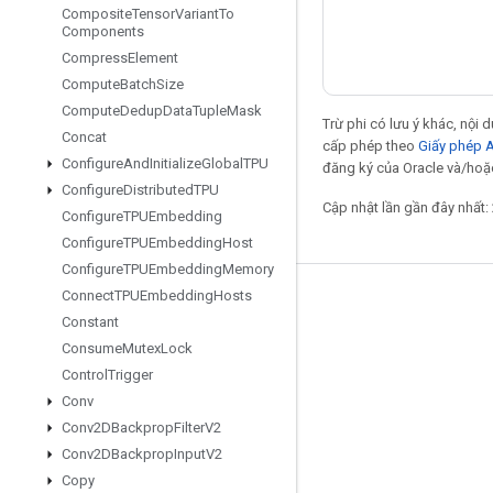
Composite
Tensor
Variant
To
Components
Compress
Element
Compute
Batch
Size
Compute
Dedup
Data
Tuple
Mask
Trừ phi có lưu ý khác, nội
Concat
cấp phép theo
Giấy phép 
Configure
And
Initialize
Global
TPU
đăng ký của Oracle và/hoặc
Configure
Distributed
TPU
Cập nhật lần gần đây nhất:
Configure
TPUEmbedding
Configure
TPUEmbedding
Host
Configure
TPUEmbedding
Memory
Connect
TPUEmbedding
Hosts
Giữ liên lạc
Constant
Blog
Consume
Mutex
Lock
Control
Trigger
Diễn đàn
Conv
GitHub
Conv2DBackprop
Filter
V2
Twitter
Conv2DBackprop
Input
V2
Copy
YouTube