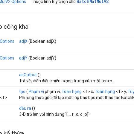
Batch
Mat
Mul
V2
ulV2.Options
Thuộc tính tùy chọn cho
 công khai
Options
adjX
(Boolean adjX)
Options
adjY
(Boolean adjY)
asOutput
()
Trả về phần điều khiển tượng trưng của một tenxơ.
tạo
(
Phạm vi
phạm vi,
Toán hạng
<T> x,
Toán hạng
<T> y,
Tùy
<T>
Phương thức gốc để tạo một lớp bao bọc một thao tác Batc
đầu ra
()
3-D trở lên với hình dạng `[..., r_o, c_o]`
 kế thừa