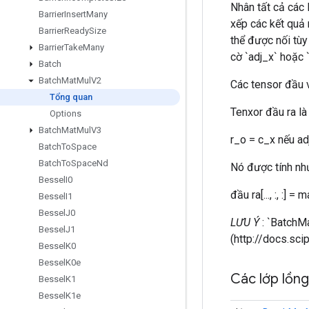
Nhân tất cả các 
Barrier
Insert
Many
xếp các kết quả 
Barrier
Ready
Size
thể được nối tùy
Barrier
Take
Many
cờ `adj_x` hoặc `
Batch
Batch
Mat
Mul
V2
Các tensor đầu vào
Tổng quan
Tenxor đầu ra là 
Options
Batch
Mat
Mul
V3
r_o = c_x nếu ad
Batch
To
Space
Batch
To
Space
Nd
Nó được tính nh
Bessel
I0
đầu ra[..., :, :] = ma
Bessel
I1
Bessel
J0
LƯU Ý
: `BatchMa
Bessel
J1
(http://docs.sc
Bessel
K0
Bessel
K0e
Các lớp lồn
Bessel
K1
Bessel
K1e