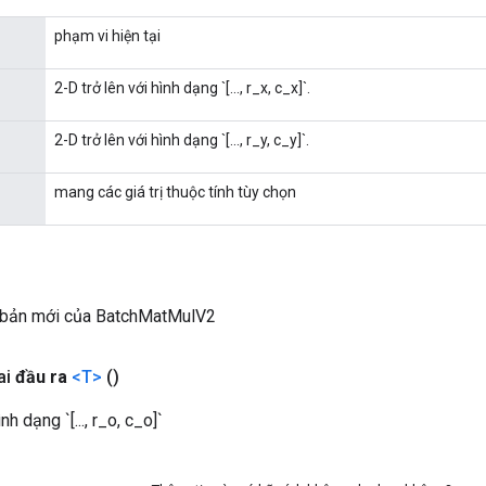
phạm vi hiện tại
2-D trở lên với hình dạng `[..., r_x, c_x]`.
2-D trở lên với hình dạng `[..., r_y, c_y]`.
mang các giá trị thuộc tính tùy chọn
 bản mới của BatchMatMulV2
ai
đầu ra
<T>
()
nh dạng `[..., r_o, c_o]`