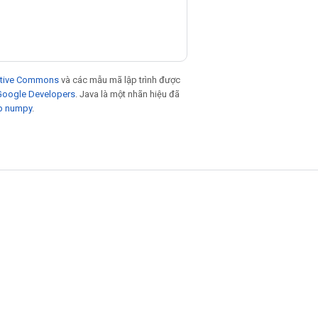
eative Commons
và các mẫu mã lập trình được
 Google Developers
. Java là một nhãn hiệu đã
p numpy
.