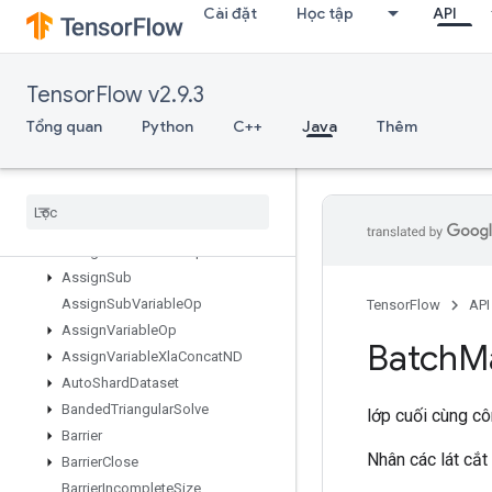
Cài đặt
Học tập
API
Any
ApplyAdagradV2
ApproxTopK
TensorFlow v2.9.3
AssertCardinalityDataset
AssertNextDataset
Tổng quan
Python
C++
Java
Thêm
AssertPrevDataset
Assert
That
Assign
Assign
Add
Assign
Add
Variable
Op
Assign
Sub
Assign
Sub
Variable
Op
TensorFlow
API
Assign
Variable
Op
Batch
M
Assign
Variable
Xla
Concat
ND
Auto
Shard
Dataset
Banded
Triangular
Solve
lớp cuối cùng c
Barrier
Nhân các lát cắt
Barrier
Close
Barrier
Incomplete
Size