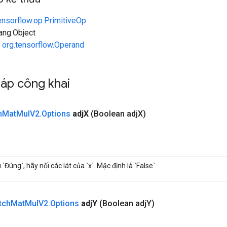
ensorflow.op.PrimitiveOp
lang.Object
n
org.tensorflow.Operand
áp công khai
h
Mat
Mul
V2
.
Options
adj
X
(Boolean adj
X)
 `Đúng`, hãy nối các lát của `x`. Mặc định là `False`.
tch
Mat
Mul
V2
.
Options
adj
Y
(Boolean adj
Y)