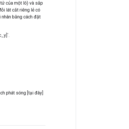
 tử của một lô) và sắp
i lát cắt riêng lẻ có
hi nhân bằng cách đặt
c_y]`.
ch phát sóng [tại đây]