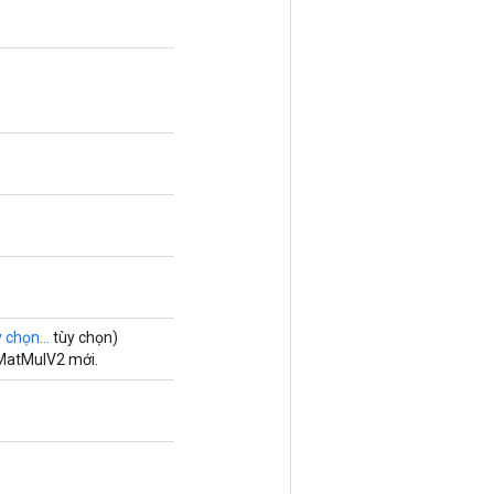
 chọn...
tùy chọn)
hMatMulV2 mới.