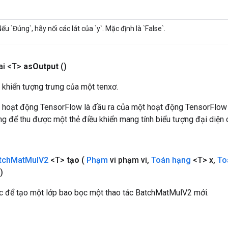
ếu `Đúng`, hãy nối các lát của `y`. Mặc định là `False`.
ai <T>
as
Output
()
 khiển tượng trưng của một tenxơ.
 hoạt động TensorFlow là đầu ra của một hoạt động TensorFlow
 để thu được một thẻ điều khiển mang tính biểu tượng đại diện c
tch
Mat
Mul
V2
<T>
tạo
(
Phạm
vi phạm vi
,
Toán hạng
<T> x
,
To
)
 để tạo một lớp bao bọc một thao tác BatchMatMulV2 mới.