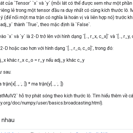
lát của `Tensor` `x` và `y` (mỗi lát có thể được xem như một phần
riêng lẻ trong một tensor đầu ra duy nhất có cùng kích thước lô. Mỗ
 ý (để nối một ma trận có nghĩa là hoán vị và liên hợp nó) trước k
adj_y` thành `True`, theo mặc định là `False`.
 `x` và `y` là 2-D trở lên với hình dạng `[..., r_x, c_x]` và `[..., r_y, 
2-D hoặc cao hơn với hình dạng `[..., r_o, c_o]`, trong đó:
j_x khác r_x c_o = r_y nếu adj_y khác c_y
ư sau:
 trận(x[..., :, :]) * ma trận(y[..., :, :])
tMulV2` hỗ trợ phát sóng theo kích thước lô. Tìm hiểu thêm về cá
ipy.org/doc/numpy/user/basics.broadcasting.html).
g nhau