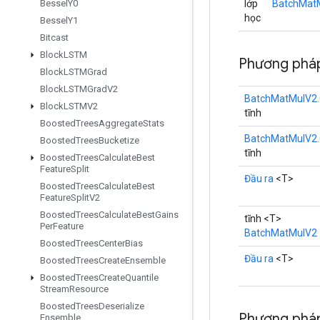
lớp
BatchMatM
Bessel
Y0
học
Bessel
Y1
Bitcast
Block
LSTM
Phương pháp
Block
LSTMGrad
Block
LSTMGrad
V2
BatchMatMulV2.
Block
LSTMV2
tĩnh
Boosted
Trees
Aggregate
Stats
BatchMatMulV2.
Boosted
Trees
Bucketize
tĩnh
Boosted
Trees
Calculate
Best
Feature
Split
Đầu ra
<T>
Boosted
Trees
Calculate
Best
Feature
Split
V2
Boosted
Trees
Calculate
Best
Gains
tĩnh <T>
Per
Feature
BatchMatMulV2
Boosted
Trees
Center
Bias
Đầu ra
<T>
Boosted
Trees
Create
Ensemble
Boosted
Trees
Create
Quantile
Stream
Resource
Boosted
Trees
Deserialize
Phương pháp
Ensemble