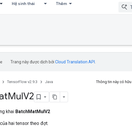
Hệ sinh thái
Thêm
Trang này được dịch bởi
Cloud Translation API
.
TensorFlow v2.9.3
Java
Thông tin này có hữ
at
Mul
V2
ông khai
BatchMatMulV2
 của hai tensor theo đợt.