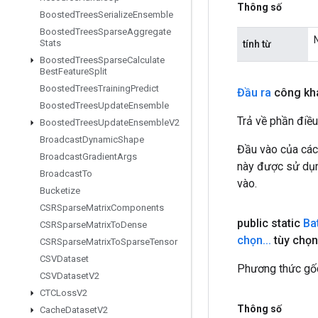
Thông số
Boosted
Trees
Serialize
Ensemble
Boosted
Trees
Sparse
Aggregate
N
Stats
tính từ
Boosted
Trees
Sparse
Calculate
Best
Feature
Split
Boosted
Trees
Training
Predict
Đầu ra
công kh
Boosted
Trees
Update
Ensemble
Trả về phần điều
Boosted
Trees
Update
Ensemble
V2
Broadcast
Dynamic
Shape
Đầu vào của các
Broadcast
Gradient
Args
này được sử dụng
Broadcast
To
vào.
Bucketize
CSRSparse
Matrix
Components
public static
Ba
CSRSparse
Matrix
To
Dense
chọn
.
.
.
tùy chọn
CSRSparse
Matrix
To
Sparse
Tensor
CSVDataset
Phương thức gốc
CSVDataset
V2
CTCLoss
V2
Thông số
Cache
Dataset
V2