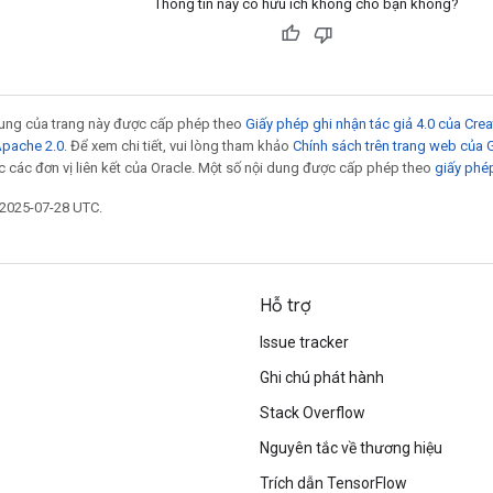
Thông tin này có hữu ích không cho bạn không?
 dung của trang này được cấp phép theo
Giấy phép ghi nhận tác giả 4.0 của Cr
Apache 2.0
. Để xem chi tiết, vui lòng tham khảo
Chính sách trên trang web của
 các đơn vị liên kết của Oracle. Một số nội dung được cấp phép theo
giấy phé
 2025-07-28 UTC.
Hỗ trợ
Issue tracker
Ghi chú phát hành
Stack Overflow
Nguyên tắc về thương hiệu
Trích dẫn TensorFlow