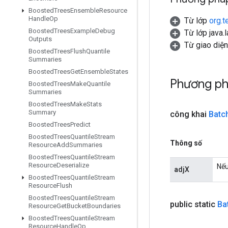
Boosted
Trees
Ensemble
Resource
Handle
Op
Từ lớp
org.t
Boosted
Trees
Example
Debug
Từ lớp java.
Outputs
Từ giao diệ
Boosted
Trees
Flush
Quantile
Summaries
Boosted
Trees
Get
Ensemble
States
Phương ph
Boosted
Trees
Make
Quantile
Summaries
Boosted
Trees
Make
Stats
Summary
công khai
Batc
Boosted
Trees
Predict
Boosted
Trees
Quantile
Stream
Thông số
Resource
Add
Summaries
Boosted
Trees
Quantile
Stream
Resource
Deserialize
Nếu
adjX
Boosted
Trees
Quantile
Stream
Resource
Flush
Boosted
Trees
Quantile
Stream
public static
Ba
Resource
Get
Bucket
Boundaries
Boosted
Trees
Quantile
Stream
Resource
Handle
Op