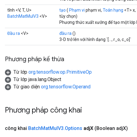
tĩnh <V, T, U>
tạo
(
Phạm vi
phạm vi,
Toán hạng
<T> x,
BatchMatMulV3
<V>
tùy chọn)
Phương thức xuất xưởng để tạo một lớp
Đầu ra
<V>
đầu ra
()
3-D trở lên với hình dạng `[..., r_o, c_o]`
Flush
Phương pháp kế thừa
eHandleOp
Từ lớp
org.tensorflow.op.PrimitiveOp
Từ lớp java.lang.Object
Từ giao diện
org.tensorflow.Operand
ureSplit
Phương pháp công khai
công khai
Batch
Mat
Mul
V3
.
Options
adj
X
(Boolean adj
X)