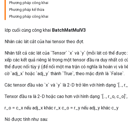
Phương pháp công khai
Phương pháp kế thừa
Phương pháp công khai
lớp cuối cùng công khai
BatchMatMulV3
Nhân các lát cắt của hai tensor theo đợt.
Nhân tất cả các lát của `Tensor` `x` và `y` (mỗi lát có thể đư
xếp các kết quả riêng lẻ trong một tensor đầu ra duy nhất có cùn
thể được nối tùy ý (để nối một ma trận có nghĩa là hoán vị và l
cờ `adj_x` hoặc `adj_y` thành `True`, theo mặc định là `False`.
Các tensor đầu vào `x` và `y` là 2-D trở lên với hình dạng `[..., r_x, 
Tenxor đầu ra là 2-D hoặc cao hơn với hình dạng `[..., r_o, c_o]`,
r_o = c_x nếu adj_x khác r_x c_o = r_y nếu adj_y khác c_y
Nó được tính như sau: