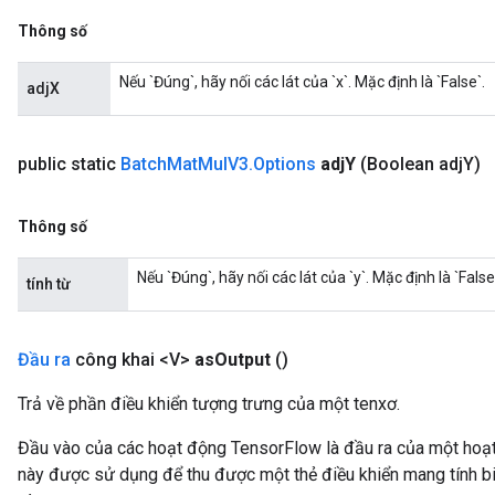
Thông số
Nếu `Đúng`, hãy nối các lát của `x`. Mặc định là `False`.
adjX
public static
Batch
Mat
Mul
V3
.
Options
adj
Y
(Boolean adj
Y)
Thông số
Nếu `Đúng`, hãy nối các lát của `y`. Mặc định là `False
tính từ
Đầu ra
công khai <V>
as
Output
()
Trả về phần điều khiển tượng trưng của một tenxơ.
Đầu vào của các hoạt động TensorFlow là đầu ra của một ho
này được sử dụng để thu được một thẻ điều khiển mang tính bi