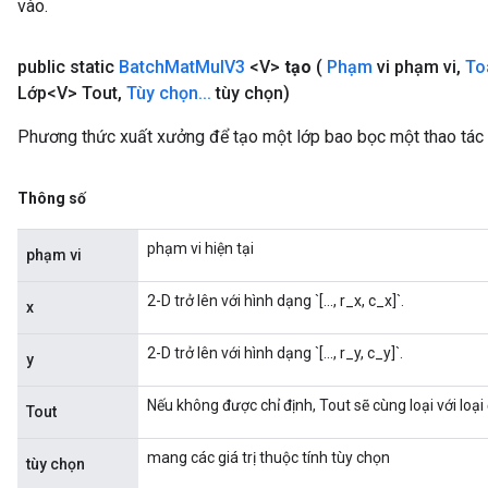
vào.
public static
Batch
Mat
Mul
V3
<V>
tạo
(
Phạm
vi phạm vi
,
To
Lớp<V> Tout
,
Tùy chọn
.
.
.
tùy chọn)
Phương thức xuất xưởng để tạo một lớp bao bọc một thao tá
Thông số
phạm vi hiện tại
phạm vi
2-D trở lên với hình dạng `[..., r_x, c_x]`.
x
2-D trở lên với hình dạng `[..., r_y, c_y]`.
y
Nếu không được chỉ định, Tout sẽ cùng loại với loại
Tout
mang các giá trị thuộc tính tùy chọn
tùy chọn