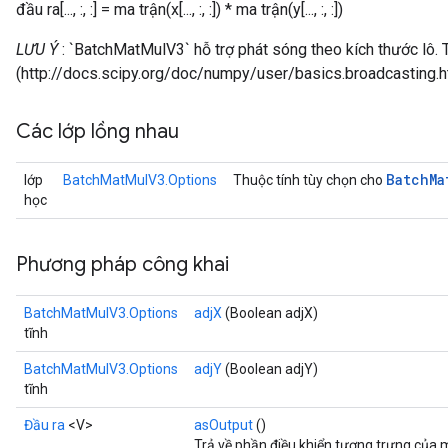
đầu ra[..., :, :] = ma trận(x[..., :, :]) * ma trận(y[..., :, :])
LƯU Ý
: `BatchMatMulV3` hỗ trợ phát sóng theo kích thước lô. 
t
(http://docs.scipy.org/doc/numpy/user/basics.broadcasting.h
Các lớp lồng nhau
Batch
Ma
lớp
BatchMatMulV3.Options
Thuộc tính tùy chọn cho
học
source
Phương pháp công khai
leOp
BatchMatMulV3.Options
adjX
(Boolean adjX)
tĩnh
BatchMatMulV3.Options
adjY
(Boolean adjY)
tĩnh
Đầu ra
<V>
asOutput
()
Trả về phần điều khiển tượng trưng của 