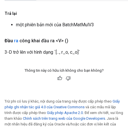
Trả lại
một phiên bản mới của BatchMatMulV3
Đầu
ra
công khai đầu ra <V>
()
3-D trở lên với hình dạng `[..., r_o, c_o]`
Thông tin này có hữu ích không cho bạn không?
Trừ phi có lưu ý khác, nội dung của trang này được cấp phép theo
Giấy
phép ghi nhận tác giả 4.0 của Creative Commons
và các mẫu mã lập
trình được cấp phép theo
Giấy phép Apache 2.0
. Để xem chi tiết, vui lòng
tham khảo
Chính sách trên trang web của Google Developers
. Java là
một nhãn hiệu đã đăng ký của Oracle và/hoặc các đơn vị liên kết của