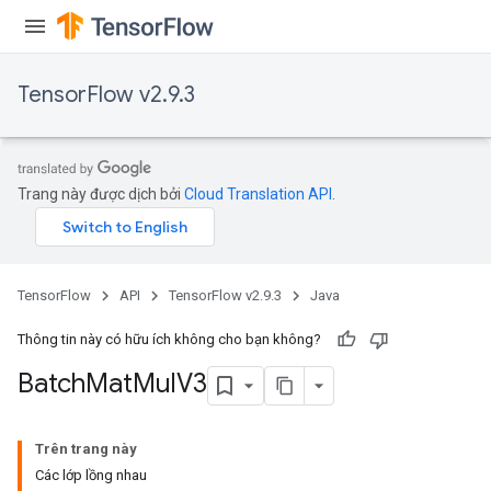
TensorFlow v2.9.3
Trang này được dịch bởi
Cloud Translation API
.
TensorFlow
API
TensorFlow v2.9.3
Java
Thông tin này có hữu ích không cho bạn không?
Batch
Mat
Mul
V3
Trên trang này
Các lớp lồng nhau