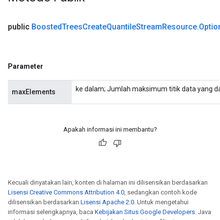
public
Boosted
Trees
Create
Quantile
Stream
Resource
.
Optio
ureSplit
Parameter
ke dalam; Jumlah maksimum titik data yang da
maxElements
Apakah informasi ini membantu?
Kecuali dinyatakan lain, konten di halaman ini dilisensikan berdasarkan
Lisensi Creative Commons Attribution 4.0
, sedangkan contoh kode
dilisensikan berdasarkan
Lisensi Apache 2.0
. Untuk mengetahui
informasi selengkapnya, baca
Kebijakan Situs Google Developers
. Java