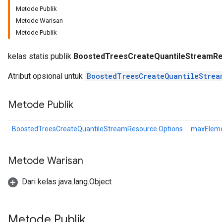
Metode Publik
Metode Warisan
leOp
Metode Publik
kelas statis publik
BoostedTreesCreateQuantileStreamRe
Atribut opsional untuk
BoostedTreesCreateQuantileStrea
Metode Publik
BoostedTreesCreateQuantileStreamResource.Options
maxElem
Metode Warisan
Dari kelas java.lang.Object
Flush
Metode Publik
eHandleOp