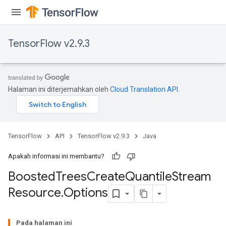
TensorFlow v2.9.3
Halaman ini diterjemahkan oleh
Cloud Translation API
.
t
TensorFlow
API
TensorFlow v2.9.3
Java
Apakah informasi ini membantu?
Boosted
Trees
Create
Quantile
Stream
Resource
.
Options
source
Pada halaman ini