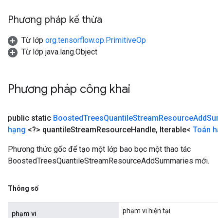
Phương pháp kế thừa
Từ lớp
org.tensorflow.op.PrimitiveOp
Từ lớp java.lang.Object
Phương pháp công khai
public static
Boosted
Trees
Quantile
Stream
Resource
Add
Su
hạng
<?> quantile
Stream
Resource
Handle
,
Iterable<
Toán h
Phương thức gốc để tạo một lớp bao bọc một thao tác
BoostedTreesQuantileStreamResourceAddSummaries mới.
Thông số
phạm vi hiện tại
phạm vi