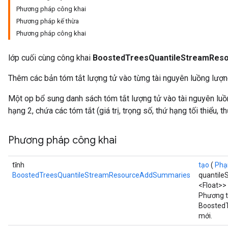
Phương pháp công khai
Phương pháp kế thừa
Phương pháp công khai
Flush
lớp cuối cùng công khai
BoostedTreesQuantileStreamRes
eHandleOp
Thêm các bản tóm tắt lượng tử vào từng tài nguyên luồng lượn
Một op bổ sung danh sách tóm tắt lượng tử vào tài nguyên luồ
hạng 2, chứa các tóm tắt (giá trị, trọng số, thứ hạng tối thiểu, 
ureSplit
Phương pháp công khai
tĩnh
tạo
(
Phạ
BoostedTreesQuantileStreamResourceAddSummaries
quantile
<Float>>
Phương t
Boosted
mới.