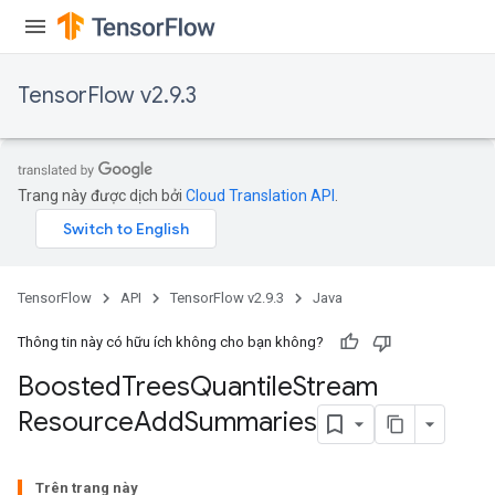
TensorFlow v2.9.3
source
Trang này được dịch bởi
Cloud Translation API
.
leOp
TensorFlow
API
TensorFlow v2.9.3
Java
Thông tin này có hữu ích không cho bạn không?
Boosted
Trees
Quantile
Stream
Resource
Add
Summaries
Trên trang này