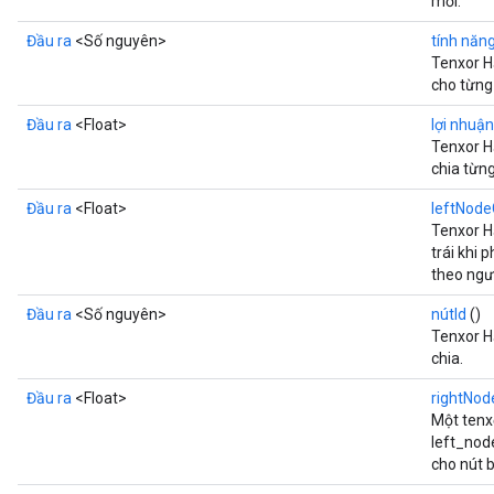
mới.
Đầu ra
<Số nguyên>
tính năn
Tenxor Hạ
cho từng
Đầu ra
<Float>
lợi nhuận
Tenxor H
chia từng
Đầu ra
<Float>
leftNode
Tenxor H
trái khi 
theo ngư
Đầu ra
<Số nguyên>
nútId
()
Tenxor H
chia.
Đầu ra
<Float>
rightNod
Một tenx
left_node
cho nút b