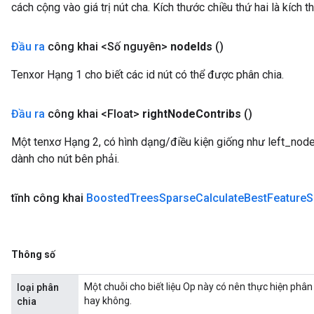
cách cộng vào giá trị nút cha. Kích thước chiều thứ hai là kích t
Đầu ra
công khai <Số nguyên>
node
Ids
()
Tenxor Hạng 1 cho biết các id nút có thể được phân chia.
Đầu ra
công khai <Float>
right
Node
Contribs
()
Một tenxơ Hạng 2, có hình dạng/điều kiện giống như left_node_
dành cho nút bên phải.
tĩnh công khai
Boosted
Trees
Sparse
Calculate
Best
Feature
S
Thông số
Một chuỗi cho biết liệu Op này có nên thực hiện phâ
loại phân
hay không.
chia