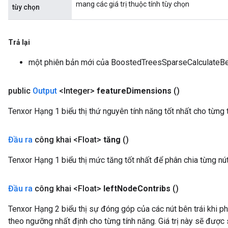
mang các giá trị thuộc tính tùy chọn
tùy chọn
rBatch
Trả lại
Batch
một phiên bản mới của BoostedTreesSparseCalculateBe
atch
public
Output
<Integer>
feature
Dimensions
()
Tenxor Hạng 1 biểu thị thứ nguyên tính năng tốt nhất cho từng 
Đầu ra
công khai <Float>
tăng
()
Tenxor Hạng 1 biểu thị mức tăng tốt nhất để phân chia từng nút
Đầu ra
công khai <Float>
left
Node
Contribs
()
Tenxor Hạng 2 biểu thị sự đóng góp của các nút bên trái khi p
theo ngưỡng nhất định cho từng tính năng. Giá trị này sẽ được s