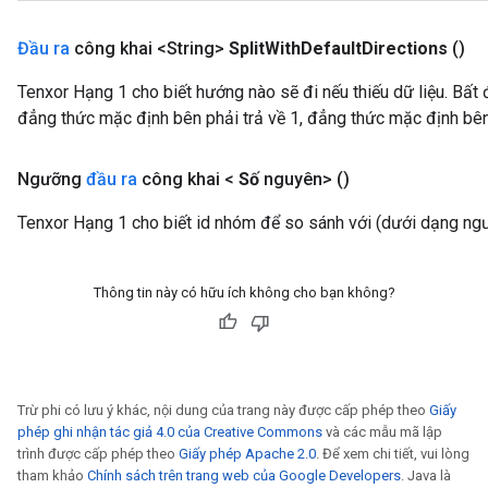
Đầu ra
công khai <String>
Split
With
Default
Directions
()
Tenxor Hạng 1 cho biết hướng nào sẽ đi nếu thiếu dữ liệu. Bất 
đẳng thức mặc định bên phải trả về 1, đẳng thức mặc định bên 
Ngưỡng
đầu ra
công khai <
Số
nguyên>
()
Tenxor Hạng 1 cho biết id nhóm để so sánh với (dưới dạng ngư
Thông tin này có hữu ích không cho bạn không?
Trừ phi có lưu ý khác, nội dung của trang này được cấp phép theo
Giấy
phép ghi nhận tác giả 4.0 của Creative Commons
và các mẫu mã lập
trình được cấp phép theo
Giấy phép Apache 2.0
. Để xem chi tiết, vui lòng
tham khảo
Chính sách trên trang web của Google Developers
. Java là