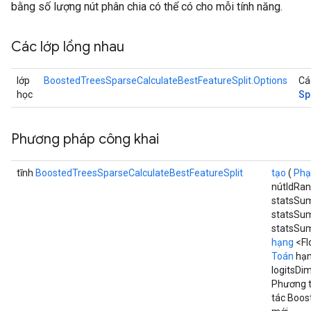
bằng số lượng nút phân chia có thể có cho mỗi tính năng.
Các lớp lồng nhau
lớp
BoostedTreesSparseCalculateBestFeatureSplit.Options
Cá
Sp
học
Phương pháp công khai
tĩnh
BoostedTreesSparseCalculateBestFeatureSplit
tạo
(
Phạ
nútIdRa
statsSu
statsSu
statsSu
hạng
<Fl
Toán
hạn
logitsDi
Phương t
tác Boos