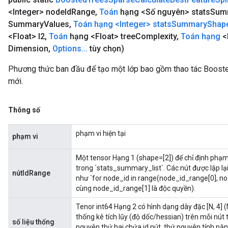
<Integer> node
Id
Range
,
Toán
hạng <Số nguyên> stats
Sum
Summary
Values
,
Toán hạng <Integer> stats
Summary
Shap
<Float> l2
,
Toán
hạng <Float> tree
Complexity
,
Toán hạng
<
Dimension
,
Options
.
.
.
tùy chọn)
Phương thức ban đầu để tạo một lớp bao gồm thao tác Boost
mới.
Thông số
phạm vi hiện tại
phạm vi
Một tensor Hạng 1 (shape=[2]) để chỉ định phạm v
trong `stats_summary_list`. Các nút được lặp lại
nútIdRange
như `for node_id in range(node_id_range[0], no
cùng node_id_range[1] là độc quyền).
Tenor int64 Hạng 2 có hình dạng dày đặc [N, 4] (N 
thống kê tích lũy (độ dốc/hessian) trên mỗi nú
số liệu thống
nguyên thứ hai chứa id nút, thứ nguyên tính năn