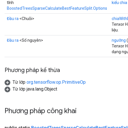
tĩnh
kiểu chia
BoostedTreesSparseCalculateBestFeatureSplit.Options
Đầu ra
<Chuỗi>
chiaWith
Tenxor H
liệu.
Đầu ra
<Số nguyên>
ngưỡng
(
Tenxor H
dạng ngư
Phương pháp kế thừa
Từ lớp
org.tensorflow.op.PrimitiveOp
Từ lớp java.lang.Object
Phương pháp công khai
public static
Boosted
Trees
Sparse
Calculate
Best
Feature
Spl