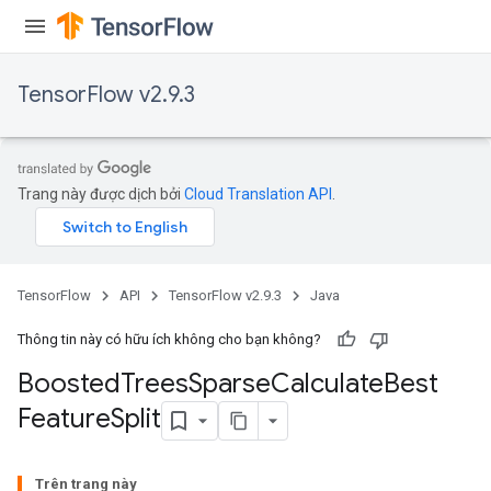
TensorFlow v2.9.3
Trang này được dịch bởi
Cloud Translation API
.
TensorFlow
API
TensorFlow v2.9.3
Java
Flush
Thông tin này có hữu ích không cho bạn không?
eHandleOp
Boosted
Trees
Sparse
Calculate
Best
Feature
Split
ureSplit
Trên trang này