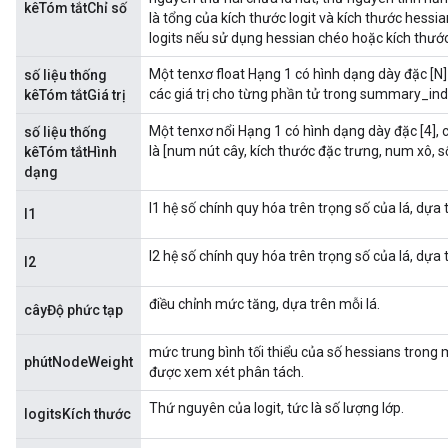
kêTóm tắtChỉ số
là tổng của kích thước logit và kích thước hessia
logits nếu sử dụng hessian chéo hoặc kích thước
Một tenxơ float Hạng 1 có hình dạng dày đặc [N] (
số liệu thống
các giá trị cho từng phần tử trong summary_ind
kêTóm tắtGiá trị
Một tenxơ nổi Hạng 1 có hình dạng dày đặc [4], 
số liệu thống
là [num nút cây, kích thước đặc trưng, ​​​​num xô, 
kêTóm tắtHình
dạng
l1 hệ số chính quy hóa trên trọng số của lá, dựa
l1
ryTensorBatch
dTensorBatch
l2 hệ số chính quy hóa trên trọng số của lá, dựa
l2
điều chỉnh mức tăng, dựa trên mỗi lá.
câyĐộ phức tạp
mức trung bình tối thiểu của số hessians trong 
phútNodeWeight
được xem xét phân tách.
Thứ nguyên của logit, tức là số lượng lớp.
logitsKích thước