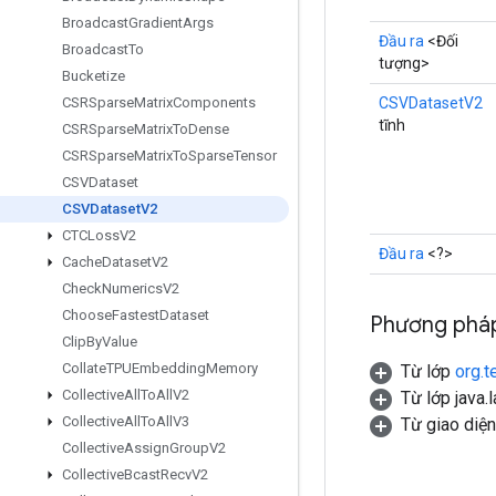
Broadcast
Gradient
Args
Đầu ra
<Đối
Broadcast
To
tượng>
Bucketize
CSVDatasetV2
CSRSparse
Matrix
Components
tĩnh
CSRSparse
Matrix
To
Dense
CSRSparse
Matrix
To
Sparse
Tensor
CSVDataset
CSVDataset
V2
CTCLoss
V2
Đầu ra
<?>
Cache
Dataset
V2
Check
Numerics
V2
Choose
Fastest
Dataset
Phương pháp
Clip
By
Value
Collate
TPUEmbedding
Memory
Từ lớp
org.t
Collective
All
To
All
V2
Từ lớp java.
Collective
All
To
All
V3
Từ giao diệ
Collective
Assign
Group
V2
Collective
Bcast
Recv
V2