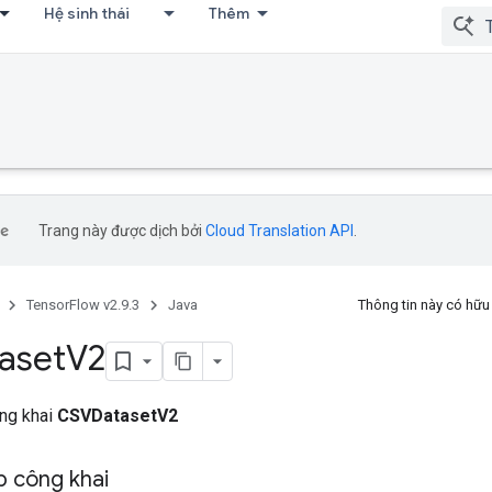
Hệ sinh thái
Thêm
Trang này được dịch bởi
Cloud Translation API
.
TensorFlow v2.9.3
Java
Thông tin này có hữ
aset
V2
ông khai
CSVDatasetV2
 công khai