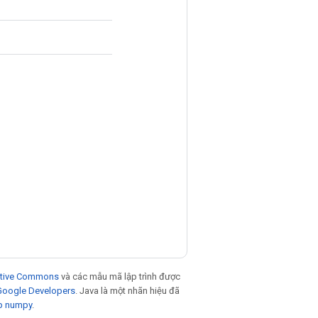
eative Commons
và các mẫu mã lập trình được
 Google Developers
. Java là một nhãn hiệu đã
p numpy
.