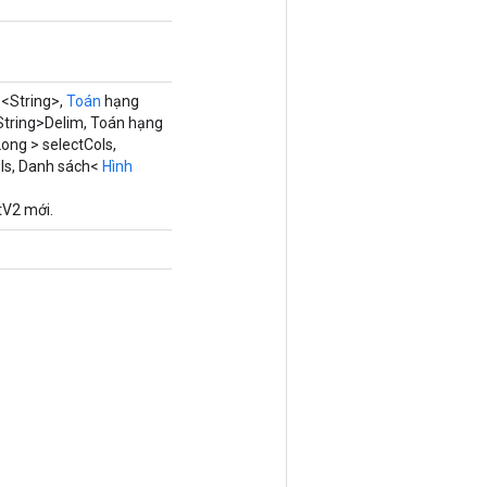
<String>,
Toán
hạng
tring>Delim, Toán hạng
ong > selectCols,
ols, Danh sách<
Hình
tV2 mới.