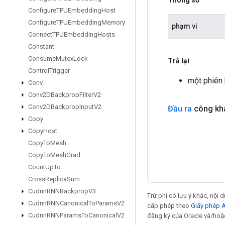
Configure
TPUEmbedding
Host
Configure
TPUEmbedding
Memory
phạm vi
Connect
TPUEmbedding
Hosts
Constant
Consume
Mutex
Lock
Trả lại
Control
Trigger
một phiên
Conv
Conv2DBackprop
Filter
V2
Conv2DBackprop
Input
V2
Đầu ra
công kha
Copy
Copy
Host
Copy
To
Mesh
Copy
To
Mesh
Grad
Count
Up
To
Cross
Replica
Sum
Cudnn
RNNBackprop
V3
Trừ phi có lưu ý khác, nội
Cudnn
RNNCanonical
To
Params
V2
cấp phép theo
Giấy phép 
Cudnn
RNNParams
To
Canonical
V2
đăng ký của Oracle và/hoặc