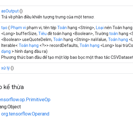
asOutput
()
Trả về phần điều khiển tượng trưng của một tenxơ.
tạo
(
Phạm vi
phạm vi, tên tệp
Toán
hạng <String>,
Loại
nén Toán hạng 
<Long> bufferSize,
Tiêu
đề toán hạng <Boolean>, Trường
toán
hạng <S
<Boolean> useQuoteDelim,
Toán
hạng <String> naValue,
Toán
hạng
<L
Iterable<
Toán hạng
<?>> recordDefaults,
Toán hạng
<Long> loại trừC
dạng
> hình dạng đầu ra)
Phương thức ban đầu để tạo một lớp bao bọc một thao tác CSVDatase
xử lý
()
 kế thừa
ensorflow.op.PrimitiveOp
lang.Object
n
org.tensorflow.Operand