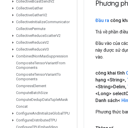
Phương ph
Collective
Bcast
Send
V2
Collective
Gather
Collective
Gather
V2
Đầu ra
công kha
Collective
Initialize
Communicator
Collective
Permute
Trả về phần điều
Collective
Reduce
Scatter
V2
Collective
Reduce
V2
Đầu vào của các
Collective
Reduce
V3
này được sử dụng
Combined
Non
Max
Suppression
vào.
Composite
Tensor
Variant
From
Components
công khai tĩnh
Composite
Tensor
Variant
To
Components
hạng <String>
,
Compress
Element
<String>Delim
,
Compute
Batch
Size
<Long> select
C
Compute
Dedup
Data
Tuple
Mask
Danh sách<
Hì
Concat
Phương thức ban
Configure
And
Initialize
Global
TPU
Configure
Distributed
TPU
Configure
TPUEmbedding
Thông số