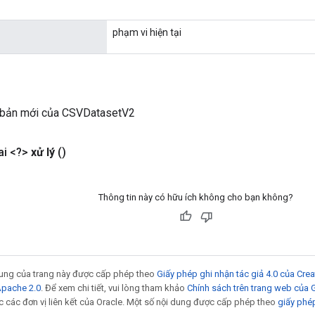
phạm vi hiện tại
 bản mới của CSVDatasetV2
i <?>
xử lý
()
Thông tin này có hữu ích không cho bạn không?
 dung của trang này được cấp phép theo
Giấy phép ghi nhận tác giả 4.0 của Cr
Apache 2.0
. Để xem chi tiết, vui lòng tham khảo
Chính sách trên trang web của
 các đơn vị liên kết của Oracle. Một số nội dung được cấp phép theo
giấy phé