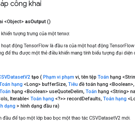
áp công khai
i <Object>
as
Output
()
 khiển tượng trưng của một tenxơ.
 hoạt động TensorFlow là đầu ra của một hoạt động TensorFlow
 để thu được một thẻ điều khiển mang tính biểu tượng đại diện c
CSVDataset
V2
tạo
(
Phạm vi phạm
vi
,
tên tệp
Toán
hạng <Stri
Toán hạng
<Long> buffer
Size
,
Tiêu
đề toán hạng <Boolean>
,
Toán
hạng <Boolean> use
Quote
Delim
,
Toán
hạng <String> n
ols
,
Iterable<
Toán hạng
<?>> record
Defaults
,
Toán hạng
<Lo
nh dạng
> hình dạng đầu ra)
 đầu để tạo một lớp bao bọc một thao tác CSVDatasetV2 mới.