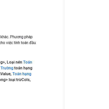
 khác. Phương pháp
ho việc tính toán đầu
ng>
,
Loại nén
Toán
Trường
toán hạng
a
Value
,
Toán hạng
ng> loại trừCols
,