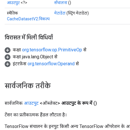
आउटपुट
<?>
सँभालना
()
स्थैतिक
मेटाडेटा
(स्ट्रिंग मेटाडेटा)
CacheDatasetV2.विकल्प
विरासत में मिली विधियाँ
कक्षा
org.tensorflow.op.PrimitiveOp
से
कक्षा java.lang.Object से
इंटरफ़ेस
org.tensorflow.Operand
से
सार्वजनिक तरीके
सार्वजनिक
आउटपुट
<ऑब्जेक्ट>
आउटपुट के रूप में
()
टेंसर का प्रतीकात्मक हैंडल लौटाता है।
TensorFlow संचालन के इनपुट किसी अन्य TensorFlow ऑपरेशन के आउटप