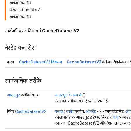
सार्वजनिक तरीके
विरासत में मिली विधियाँ
सार्वजनिक तरीके
सार्वजनिक अंतिम वर्ग
CacheDatasetV2
नेस्टेड क्लासेस
Cache
Dataset
V2
कक्षा
CacheDatasetV2.विकल्प
के लिए वैकल्पिक व
सार्वजनिक तरीके
आउटपुट
<ऑब्जेक्ट>
आउटपुट के रूप में
()
टेंसर का प्रतीकात्मक हैंडल लौटाता है।
स्थिर
CacheDatasetV2
बनाएं
(
स्कोप
स्कोप,
ऑपरेंड
<?> इनपुटडेटासेट,
ऑपर
<क्लास<?>> आउटपुट टाइप्स, लिस्ट <
शेप
> आउटपु
एक नया CacheDatasetV2 ऑपरेशन लपेटकर एक क्ल