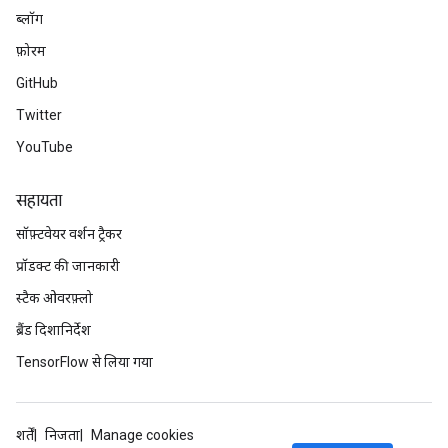
ब्लॉग
फ़ोरम
GitHub
Twitter
YouTube
सहायता
सॉफ़्टवेयर वर्शन ट्रैकर
प्रॉडक्ट की जानकारी
स्टैक ओवरफ़्लो
ryTensorBatch
ब्रैंड दिशानिर्देश
dTensorBatch
TensorFlow से लिया गया
शर्तें
निजता
Manage cookies