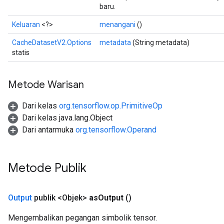
baru.
Keluaran
<?>
menangani
()
CacheDatasetV2.Options
metadata
(String metadata)
statis
Metode Warisan
Dari kelas
org.tensorflow.op.PrimitiveOp
Dari kelas java.lang.Object
Dari antarmuka
org.tensorflow.Operand
Metode Publik
Output
publik <Objek>
as
Output
()
Mengembalikan pegangan simbolik tensor.