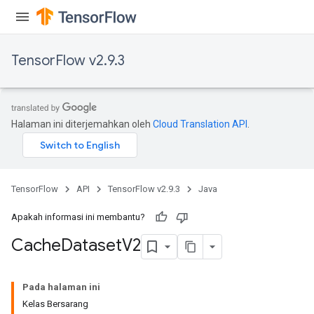
TensorFlow v2.9.3
ureSplit
Halaman ini diterjemahkan oleh
Cloud Translation API
.
TensorFlow
API
TensorFlow v2.9.3
Java
Apakah informasi ini membantu?
Cache
Dataset
V2
Pada halaman ini
Kelas Bersarang