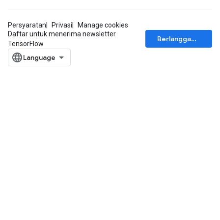
Persyaratan
Privasi
Manage cookies
Daftar untuk menerima newsletter
Berlangganan
TensorFlow
rBatch
Batch
atch