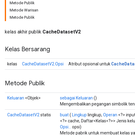
Metode Publik
Metode Warisan
Metode Publik
kelas akhir publik
CacheDatasetV2
Kelas Bersarang
Cache
Data
kelas
CacheDatasetV2.Opsi
Atribut opsional untuk
Metode Publik
Keluaran
<Objek>
sebagai Keluaran
()
Mengembalikan pegangan simbolik ten
CacheDatasetV2
statis
buat
(
Lingkup
lingkup,
Operan
<?> inpu
<?> cache, Daftar<Kelas<?>> Jenis kel
Opsi...
opsi)
Metode pabrik untuk membuat kelas 