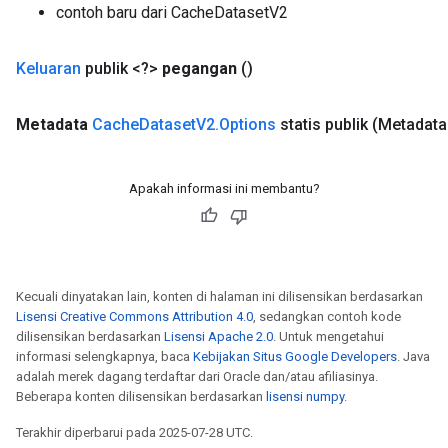
contoh baru dari CacheDatasetV2
Keluaran
publik <?>
pegangan
()
Metadata
Cache
Dataset
V2
.
Options
statis publik
(Metadata 
Apakah informasi ini membantu?
Kecuali dinyatakan lain, konten di halaman ini dilisensikan berdasarkan
Lisensi Creative Commons Attribution 4.0
, sedangkan contoh kode
dilisensikan berdasarkan
Lisensi Apache 2.0
. Untuk mengetahui
informasi selengkapnya, baca
Kebijakan Situs Google Developers
. Java
adalah merek dagang terdaftar dari Oracle dan/atau afiliasinya.
Beberapa konten dilisensikan berdasarkan
lisensi numpy
.
Terakhir diperbarui pada 2025-07-28 UTC.