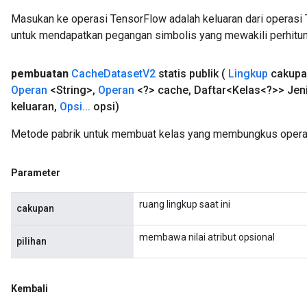
Masukan ke operasi TensorFlow adalah keluaran dari operasi 
untuk mendapatkan pegangan simbolis yang mewakili perhitun
pembuatan
Cache
Dataset
V2
statis publik
(
Lingkup
cakupa
Operan
<String>
,
Operan
<?> cache
,
Daftar<Kelas<?>> Jeni
keluaran
,
Opsi
.
.
.
opsi)
Metode pabrik untuk membuat kelas yang membungkus opera
Parameter
ruang lingkup saat ini
cakupan
membawa nilai atribut opsional
pilihan
Kembali